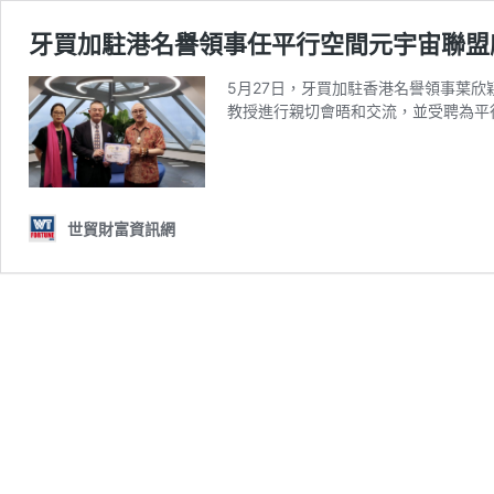
牙買加駐港名譽領事任平行空間元宇宙聯盟
5月27日，牙買加駐香港名譽領事葉
教授進行親切會晤和交流，並受聘為平
世貿財富資訊網