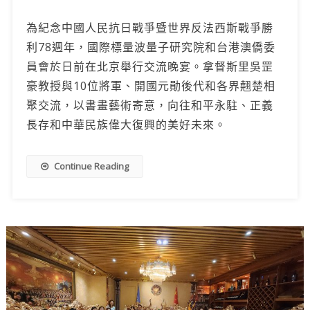
為紀念中國人民抗日戰爭暨世界反法西斯戰爭勝
利78週年，國際標量波量子研究院和台港澳僑委
員會於日前在北京舉行交流晚宴。拿督斯里吳罡
豪教授與10位將軍、開國元勛後代和各界翹楚相
聚交流，以書畫藝術寄意，向往和平永駐、正義
長存和中華民族偉大復興的美好未來。
Continue Reading