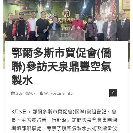
鄂爾多斯市貿促會(僑
聯)參訪天泉鼎豐空氣
製水
0
2024-03-07
WT Fortune Info
3月5日，鄂爾多斯市貿促會(僑聯)黨組書記、會
長、主席賈占榮一行赴深圳訪問天泉鼎豐集團深
圳總部辦事處，考察了解空氣製水技術及標量波