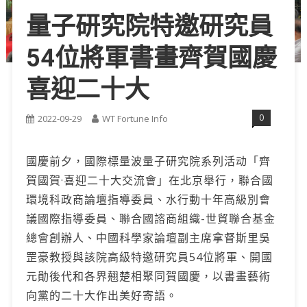
量子研究院特邀研究員
54位將軍書畫齊賀國慶
喜迎二十大
0
2022-09-29
WT Fortune Info
國慶前夕，國際標量波量子研究院系列活动「齊
賀國賀·喜迎二十大交流會」在北京舉行，聯合國
環境科政商論壇指導委員、水行動十年高級別會
議國際指導委員、聯合國諮商組織-世貿聯合基金
總會創辦人、中國科學家論壇副主席拿督斯里吳
罡豪教授與該院高級特邀研究員54位將軍、開國
元勛後代和各界翹楚相聚同賀國慶，以書畫藝術
向黨的二十大作出美好寄語。