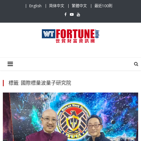
Skip
English
简体中文
繁體中文
最近100則
to
content
世貿財富資訊網
最具影響力的世貿新聞平台
標籤:
國際標量波量子研究院