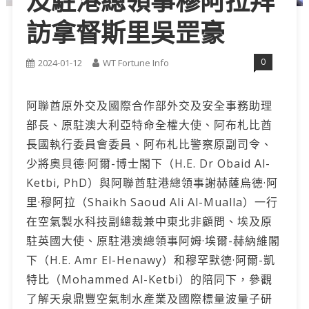
及駐港總領事穆阿拉拜
訪拿督斯里吳罡豪
0
2024-01-12
WT Fortune Info
阿聯酋原外交及國際合作部外交及安全事務助理
部長、原駐澳大利亞特命全權大使、阿布札比酋
長國執行委員會委員、阿布札比警察原副司令、
少將奧貝德·阿爾-博士閣下（H.E. Dr Obaid Al-
Ketbi, PhD）與阿聯酋駐港總領事謝赫薩烏德·阿
里·穆阿拉（Shaikh Saoud Ali Al-Mualla）一行
在空氣製水科技副總裁兼中東北非顧問、埃及原
駐英國大使、原駐港澳總領事阿姆·埃爾-赫納維閣
下（H.E. Amr El-Henawy）和穆罕默德·阿爾-凱
特比（Mohammed Al-Ketbi）的陪同下，參觀
了解天泉鼎豐空氣制水產業及國際標量波量子研