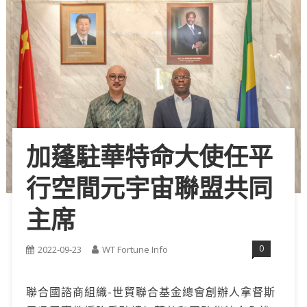
加蓬駐華特命大使任平
行空間元宇宙聯盟共同
主席
0
2022-09-23
WT Fortune Info
聯合國諮商組織-世貿聯合基金總會創辦人拿督斯