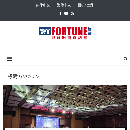
Skip
简体中文
繁體中文
最近100則
to
content
世貿財富資訊網
最具影響力的世貿新聞平台
標籤:
GMC2022