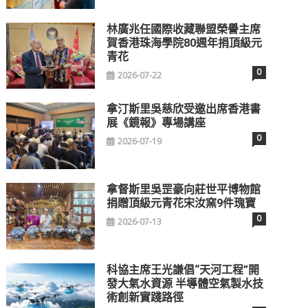
林廣兆任國際收藏聯盟榮譽主席
賀香港珠海學院80週年捐頂級元
青花
0
2026-07-22
拿汀斯里吳慈欣受邀出席香港書
展《鏡報》專場講座
0
2026-07-19
拿督斯里吳罡豪向莊世平博物館
捐贈頂級元青花宋汝窯9件瑰寶
0
2026-07-13
科協主席王光謙倡“天河工程”開
發大氣水資源 半導體空氣製水技
術創新實踐路徑