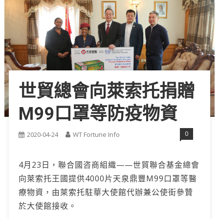
世貿總會向萊索托捐贈
M99口罩等防疫物資
0
2020-04-24
WT Fortune Info
4月23日，聯合國咨商組織——世貿聯合基金總會
向萊索托王國提供4000片天泉鼎豐M99口罩等醫
療物資，由萊索托駐華大使館代辦兼公使街參贊
於大使館接收。