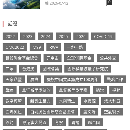
0
2026-07-12
話題
2022
2023
2024
2025
2026
COVID-19
GMC2022
M99
RWA
一帶一路
世貿聯合基金總會
元宇宙
全球併購基金
公共外交
口罩
台港澳
國際會議
國際標量波量子研究院
天泉鼎豐
展會
慶祝中國共產黨成立100周年
戰略合作
戰疫
拿汀斯里吳慈欣
拿督斯里吳罡豪
捐贈
授勳
數字經濟
新質生產力
水與衛生
水資源
澳大利亞
白瑪奧色
白瑪奧色國際慈善基金會
盧文端
空氣製水
簽約
粵港澳大灣區
考察
聘請
聯合國