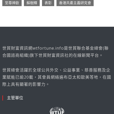
至尊神飲
蘇樹輝
表彰
香港共產主義研究會
世貿財富資訊網wtfortune.info是世貿聯合基金總會(聯
合國諮商組織)旗下世貿財富資訊社的在線新聞平台。
世貿總會活躍於全球公共外交、公益事業、慈善服務及企
業賦能已逾20載，其會員網絡遍布亞太和歐美等地，在國
際上具有顯著的影響力。
主管單位