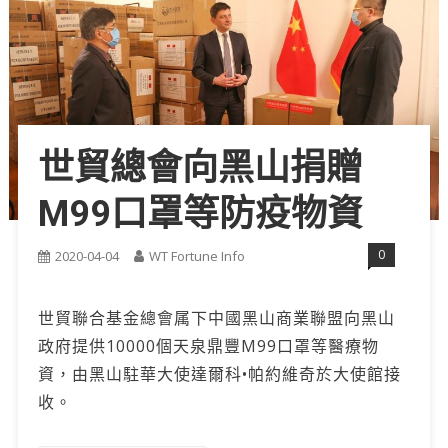
世貿總會向黑山捐贈
M99口罩等防疫物資
0
2020-04-04
WT Fortune Info
世貿聯合基金總會属下中國黑山商業聯盟向黑山
政府提供10000個天泉鼎豐M99口罩等醫療物
資，由黑山駐華大使達爾科•帕約維奇於大使館接
收。