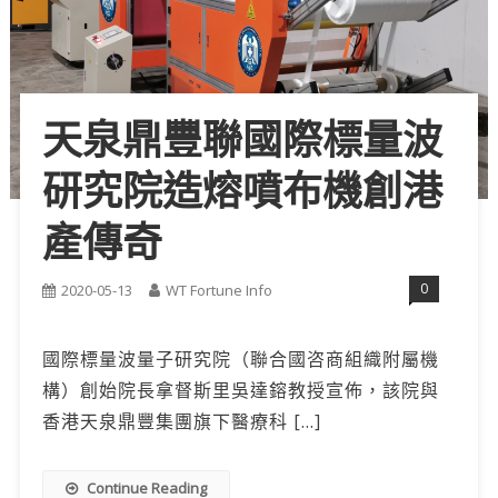
天泉鼎豐聯國際標量波
研究院造熔噴布機創港
產傳奇
0
2020-05-13
WT Fortune Info
國際標量波量子研究院（聯合國咨商組織附屬機
構）創始院長拿督斯里吳達鎔教授宣佈，該院與
香港天泉鼎豐集團旗下醫療科 […]
Continue Reading