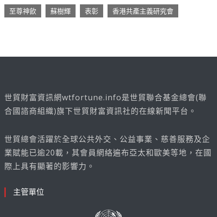
至尊神飲
蘇樹輝
表彰
香港共產主義研究會
世貿財富資訊網wtfortune.info是世貿聯合基金總會(聯
合國諮商組織)旗下世貿財富資訊社的在線新聞平台。
世貿總會活躍於全球公共外交、公益事業、慈善服務及企
業賦能已逾20載，其會員網絡遍布亞太和歐美等地，在國
際上具有顯著的影響力。
主管單位