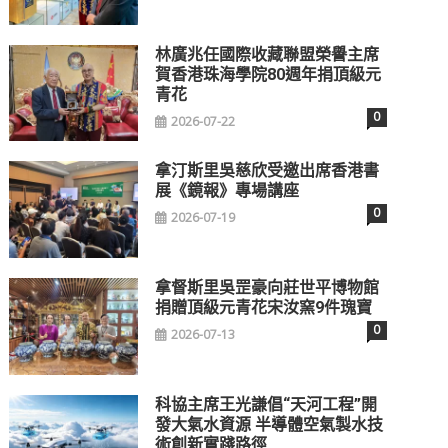
林廣兆任國際收藏聯盟榮譽主席
賀香港珠海學院80週年捐頂級元
青花
0
2026-07-22
拿汀斯里吳慈欣受邀出席香港書
展《鏡報》專場講座
0
2026-07-19
拿督斯里吳罡豪向莊世平博物館
捐贈頂級元青花宋汝窯9件瑰寶
0
2026-07-13
科協主席王光謙倡“天河工程”開
發大氣水資源 半導體空氣製水技
術創新實踐路徑