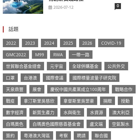
0
2026-07-12
話題
2022
2023
2024
2025
2026
COVID-19
GMC2022
M99
RWA
一帶一路
世貿聯合基金總會
元宇宙
全球併購基金
公共外交
口罩
台港澳
國際會議
國際標量波量子研究院
天泉鼎豐
展會
慶祝中國共產黨成立100周年
戰略合作
戰疫
拿汀斯里吳慈欣
拿督斯里吳罡豪
捐贈
授勳
數字經濟
新質生產力
水與衛生
水資源
澳大利亞
白瑪奧色
白瑪奧色國際慈善基金會
盧文端
空氣製水
簽約
粵港澳大灣區
考察
聘請
聯合國