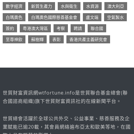
數字經濟
新質生產力
水與衛生
水資源
澳大利亞
白瑪奧色
白瑪奧色國際慈善基金會
盧文端
空氣製水
簽約
粵港澳大灣區
考察
聘請
聯合國
至尊神飲
蘇樹輝
表彰
香港共產主義研究會
世貿財富資訊網wtfortune.info是世貿聯合基金總會(聯
合國諮商組織)旗下世貿財富資訊社的在線新聞平台。
世貿總會活躍於全球公共外交、公益事業、慈善服務及企
業賦能已逾20載，其會員網絡遍布亞太和歐美等地，在國