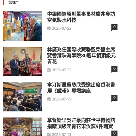
最新
中銀國際原副董事長林廣兆參訪
空氣製水科技
0
2026-07-22
林廣兆任國際收藏聯盟榮譽主席
賀香港珠海學院80週年捐頂級元
青花
0
2026-07-22
拿汀斯里吳慈欣受邀出席香港書
展《鏡報》專場講座
0
2026-07-19
拿督斯里吳罡豪向莊世平博物館
捐贈頂級元青花宋汝窯9件瑰寶
0
2026-07-13