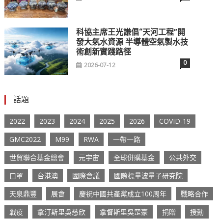
科協主席王光謙倡“天河工程”開
發大氣水資源 半導體空氣製水技
術創新實踐路徑
0
2026-07-12
話題
2022
2023
2024
2025
2026
COVID-19
GMC2022
M99
RWA
一帶一路
世貿聯合基金總會
元宇宙
全球併購基金
公共外交
口罩
台港澳
國際會議
國際標量波量子研究院
天泉鼎豐
展會
慶祝中國共產黨成立100周年
戰略合作
戰疫
拿汀斯里吳慈欣
拿督斯里吳罡豪
捐贈
授勳