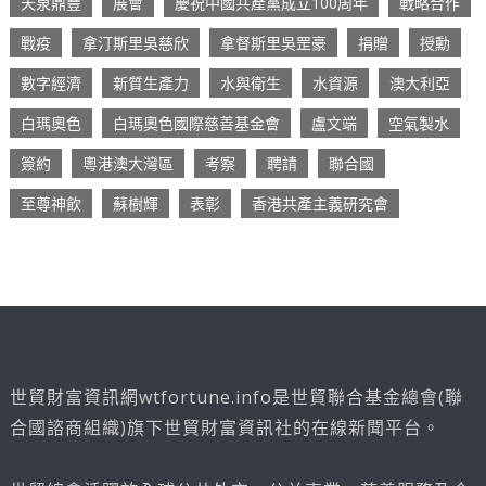
天泉鼎豐
展會
慶祝中國共產黨成立100周年
戰略合作
戰疫
拿汀斯里吳慈欣
拿督斯里吳罡豪
捐贈
授勳
數字經濟
新質生產力
水與衛生
水資源
澳大利亞
白瑪奧色
白瑪奧色國際慈善基金會
盧文端
空氣製水
簽約
粵港澳大灣區
考察
聘請
聯合國
至尊神飲
蘇樹輝
表彰
香港共產主義研究會
世貿財富資訊網wtfortune.info是世貿聯合基金總會(聯
合國諮商組織)旗下世貿財富資訊社的在線新聞平台。