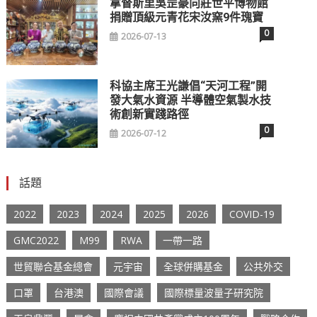
拿督斯里吳罡豪向莊世平博物館
捐贈頂級元青花宋汝窯9件瑰寶
0
2026-07-13
科協主席王光謙倡“天河工程”開
發大氣水資源 半導體空氣製水技
術創新實踐路徑
0
2026-07-12
話題
2022
2023
2024
2025
2026
COVID-19
GMC2022
M99
RWA
一帶一路
世貿聯合基金總會
元宇宙
全球併購基金
公共外交
口罩
台港澳
國際會議
國際標量波量子研究院