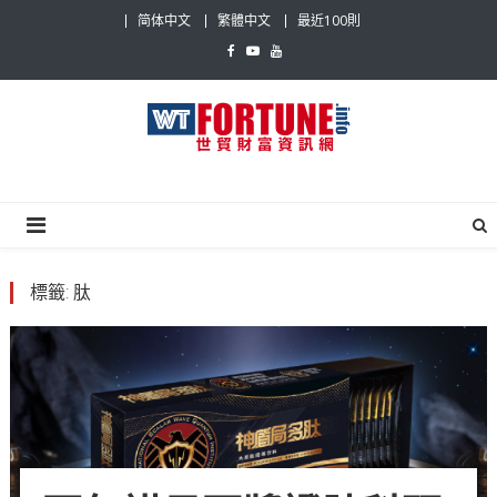
Skip
简体中文
繁體中文
最近100則
to
content
世貿財富資訊網
最具影響力的世貿新聞平台
標籤:
肽