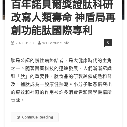
百年諾貝爾獎證肽科研
改寫人類壽命 神盾局再
創功能肽國際專利
0
2021-05-13
WT Fortune Info
肽是公認的慢性病終結者，是大健康時代的主角
之一。隨著醫藥科技的迅速發展，人們漸漸認識
到「肽」的重要性，肽食品的研製越催成熟和普
及，補肽成為一股康健熱潮。小分子肽憑借突出
的療效和神奇的作用被許多消費者和醫學機構所
青睞。
Continue Reading