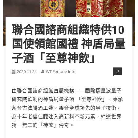
聯合國諮商組織特供10
国使領館國禮 神盾局量
子酒「至尊神飲」
0
2020-11-24
WT Fortune Info
由聯合國諮商組織直屬機構——國際標量波量子
研究院監制的神盾局量子酒 「至尊神飲」，秉承
茅台古法釀酒工藝，柔合全球領先的量子技術，
為十年老窖佳釀注入高新科革新元素，締造世界
獨一無二的「神飲」傳奇。