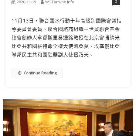
0
2020-11-15
WT Fortune Info
11月13日，聯合國水行動十年高級別國際會議指
導委員會委員、聯合國諮商組織－世貿聯合基金
總會創辦人拿督斯里吳達鎔教授在北京會晤納米
比亞共和國駐特命全權大使凱亞莫、埃塞俄比亞
聯邦民主共和國駐華副大使葛乃天。
Continue Reading