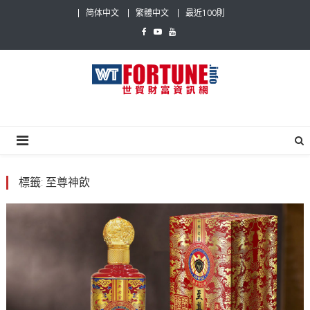
Skip
简体中文
繁體中文
最近100則
to
content
世貿財富資訊網
最具影響力的世貿新聞平台
標籤:
至尊神飲