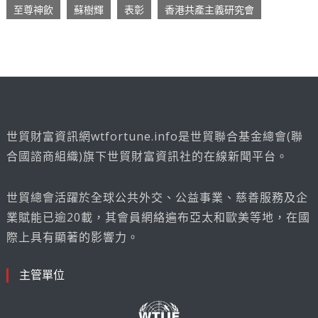
至尊神飲
蘇樹輝
表彰
香港共產主義研究會
世貿財富資訊網wtfortune.info是世貿聯合基金總會(聯
合國諮商組織)旗下世貿財富資訊社的在線新聞平台。
世貿總會活躍於全球公共外交、公益事業、慈善服務及企
業賦能已逾20載，其會員網絡遍布亞太和歐美等地，在國
際上具有顯著的影響力。
主管單位