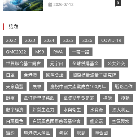
0
2026-07-12
話題
2022
2023
2024
2025
2026
COVID-19
GMC2022
M99
RWA
一帶一路
世貿聯合基金總會
元宇宙
全球併購基金
公共外交
口罩
台港澳
國際會議
國際標量波量子研究院
天泉鼎豐
展會
慶祝中國共產黨成立100周年
戰略合作
戰疫
拿汀斯里吳慈欣
拿督斯里吳罡豪
捐贈
授勳
數字經濟
新質生產力
水與衛生
水資源
澳大利亞
白瑪奧色
白瑪奧色國際慈善基金會
盧文端
空氣製水
簽約
粵港澳大灣區
考察
聘請
聯合國