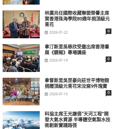
林廣兆任國際收藏聯盟榮譽主席
賀香港珠海學院80週年捐頂級元
青花
0
2026-07-22
拿汀斯里吳慈欣受邀出席香港書
展《鏡報》專場講座
0
2026-07-19
拿督斯里吳罡豪向莊世平博物館
捐贈頂級元青花宋汝窯9件瑰寶
0
2026-07-13
科協主席王光謙倡“天河工程”開
發大氣水資源 半導體空氣製水技
術創新實踐路徑