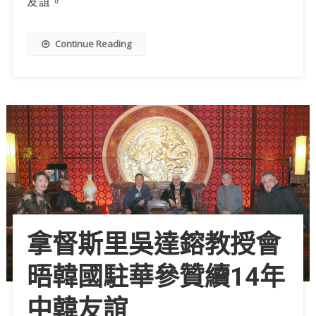
友誼。
Continue Reading
拿督斯里吳達鎔教授會
晤韓國駐華參贊續14年
中韓友誼