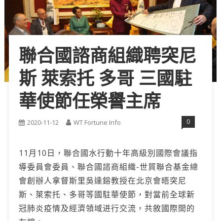
聯合國諮商組織聘突尼
斯 萊索托 多哥 三國駐
華使節任榮譽主席
0
2020-11-12
WT Fortune Info
11月10日，聯合國水行動十年高級別國際會議指
導委員會委員、聯合國諮商組織-世貿聯合基金總
會創辦人拿督斯里吳達鎔教授在北京會晤突尼
斯、萊索托、多哥等國駐華使節，對當前全球新
冠肺炎疫情及經濟領域进行交流，共敘國際間的