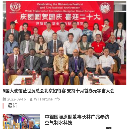
8国大使馆莅世贸总会北京招待宴 支持十月首办元宇宙大会
2022-09-16
WT Fortune Info
最新
中银国际原副董事长林广兆参访
空气制水科技