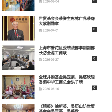
0
2026-08-04
世贸基金会荣誉主席林广兆荣膺
大紫荆勋章
0
2026-07-01
上海市普陀区委统战部李刚副部
长访全港工商联
0
2026-06-27
全球并购基金吴罡豪、吴慈欣晤
香港中华工商总会洪子晴
0
2026-06-16
《镜报》徐新英、吴历山访世贸
基金会吴罡豪、吴慈欣