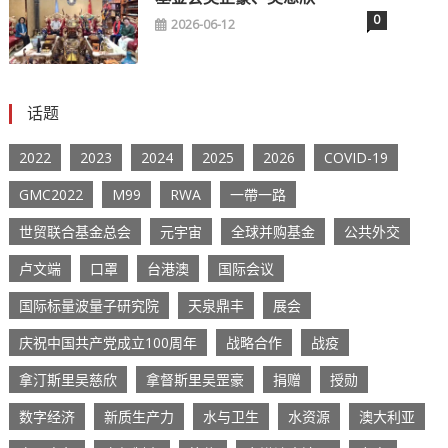
0
2026-06-12
话题
2022
2023
2024
2025
2026
COVID-19
GMC2022
M99
RWA
一帶一路
世贸联合基金总会
元宇宙
全球并购基金
公共外交
卢文端
口罩
台港澳
国际会议
国际标量波量子研究院
天泉鼎丰
展会
庆祝中国共产党成立100周年
战略合作
战疫
拿汀斯里吴慈欣
拿督斯里吴罡豪
捐赠
授勋
数字经济
新质生产力
水与卫生
水资源
澳大利亚