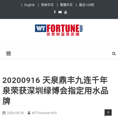
Skip
English
简体中文
繁體中文
最近100则
to
content
世贸财富资讯网
最具影响力的世贸新闻平台
20200916 天泉鼎丰九连千年
泉荣获深圳绿博会指定用水品
牌
0
2020-09-30
WT Fortune Info