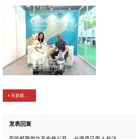
文
天泉鼎丰九连千年泉荣获深圳绿博会指定用水品牌
章
导
航
发表回复
您的邮箱地址不会被公开。
必填项已用
*
标注