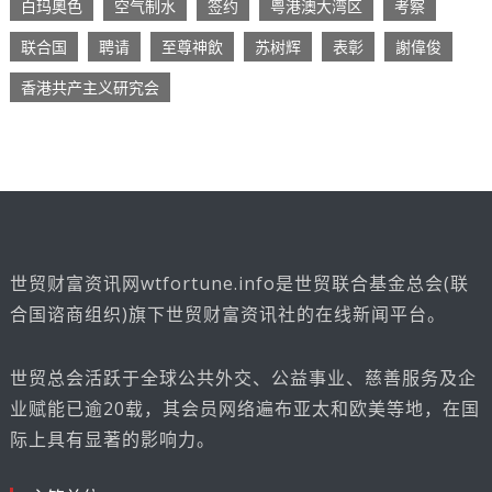
白玛奧色
空气制水
签约
粤港澳大湾区
考察
联合国
聘请
至尊神飲
苏树辉
表彰
謝偉俊
香港共产主义研究会
世贸财富资讯网wtfortune.info是世贸联合基金总会(联
合国谘商组织)旗下世贸财富资讯社的在线新闻平台。
世贸总会活跃于全球公共外交、公益事业、慈善服务及企
业赋能已逾20载，其会员网络遍布亚太和欧美等地，在国
际上具有显著的影响力。