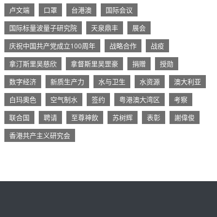
卢文端
口罩
台港澳
国际会议
国际标量波量子研究院
天泉鼎丰
展会
庆祝中国共产党成立100周年
战略合作
战疫
拿汀斯里吴慈欣
拿督斯里吴罡豪
捐赠
授勋
数字经济
新质生产力
水与卫生
水资源
澳大利亚
白玛奧色
空气制水
签约
粤港澳大湾区
考察
联合国
聘请
至尊神飲
苏树辉
表彰
謝偉俊
香港共产主义研究会