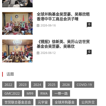
全球并购基金吴罡豪、吴慈欣晤
香港中华工商总会洪子晴
0
2026-06-16
《镜报》徐新英、吴历山访世贸
基金会吴罡豪、吴慈欣
0
2026-06-12
话题
2022
2023
2024
2025
2026
COVID-19
GMC2022
M99
RWA
一帶一路
世贸联合基金总会
元宇宙
全球并购基金
公共外交