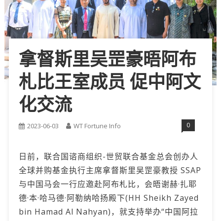
拿督斯里吴罡豪晤阿布
札比王室成员 促中阿文
化交流
0
2023-06-03
WT Fortune Info
日前，联合国谘商组织-世贸联合基金总会创办人
全球并购基金执行主席拿督斯里吴罡豪教授 SSAP
与中国马会一行应邀赴阿布札比，会晤谢赫·扎耶
德·本·哈马德·阿勒纳哈扬殿下(HH Sheikh Zayed
bin Hamad Al Nahyan)，就支持举办“中国阿拉