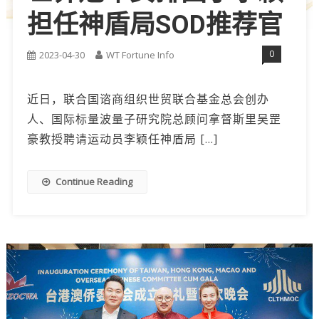
担任神盾局SOD推荐官
0
2023-04-30
WT Fortune Info
近日，联合国谘商组织世贸联合基金总会创办
人、国际标量波量子研究院总顾问拿督斯里吴罡
豪教授聘请运动员李颖任神盾局 […]
Continue Reading