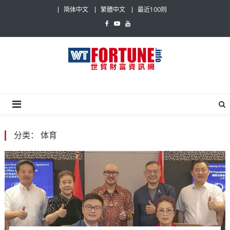
Skip
简体中文
繁體中文
最近100则
to
content
世贸财富资讯网
最具影响力的世贸新闻平台
分类：
体育