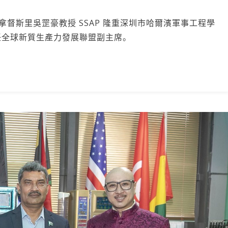
拿督斯里吳罡豪教授 SSAP 隆重深圳市哈爾濱軍事工程學
任全球新質生產力發展聯盟副主席。