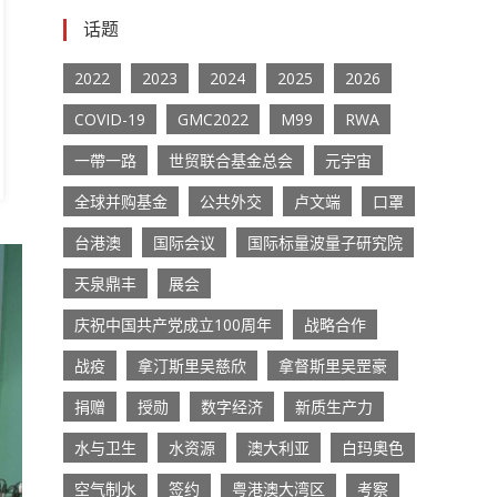
话题
2022
2023
2024
2025
2026
COVID-19
GMC2022
M99
RWA
一帶一路
世贸联合基金总会
元宇宙
全球并购基金
公共外交
卢文端
口罩
台港澳
国际会议
国际标量波量子研究院
天泉鼎丰
展会
庆祝中国共产党成立100周年
战略合作
战疫
拿汀斯里吴慈欣
拿督斯里吴罡豪
捐赠
授勋
数字经济
新质生产力
水与卫生
水资源
澳大利亚
白玛奧色
空气制水
签约
粤港澳大湾区
考察