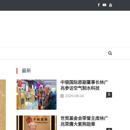
最新
中银国际原副董事长林广
兆参访空气制水科技
0
2026-08-04
世贸基金会荣誉主席林广
兆荣膺大紫荆勋章