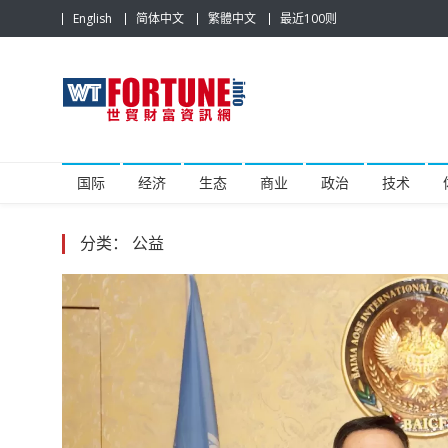
Skip
English
简体中文
繁體中文
最近100则
to
content
世贸财富资讯网
最具影响力的世贸新闻平台
国际
经济
生态
商业
政治
技术
分类：
公益