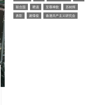
联合国
聘请
至尊神飲
苏树辉
表彰
謝偉俊
香港共产主义研究会