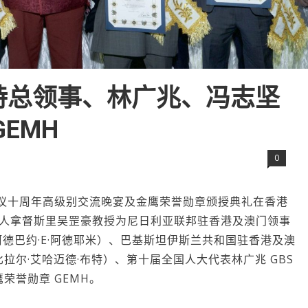
特总领事、林广兆、冯志坚
EMH
0
”倡议十周年高级别交流晚宴及金鹰荣誉勋章颁授典礼在香港
办人拿督斯里吴罡豪教授为尼日利亚联邦驻香港及澳门领事
EYEMI（阿德巴约·E·阿德耶米）、巴基斯坦伊斯兰共和国驻香港及澳
UTT（比拉尔·艾哈迈德·布特）、第十届全国人大代表林广兆 GBS
荣誉勋章 GEMH。