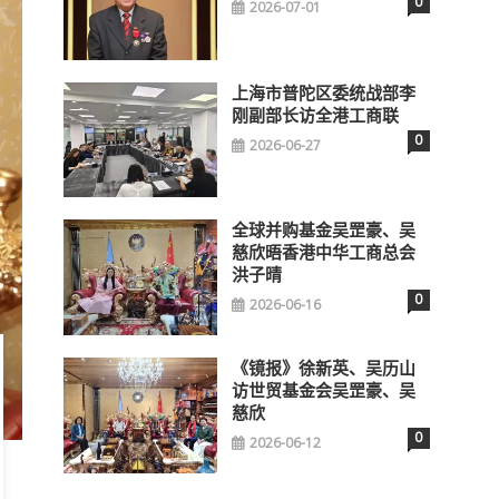
0
2026-07-01
上海市普陀区委统战部李
刚副部长访全港工商联
0
2026-06-27
全球并购基金吴罡豪、吴
慈欣晤香港中华工商总会
洪子晴
0
2026-06-16
《镜报》徐新英、吴历山
访世贸基金会吴罡豪、吴
慈欣
0
2026-06-12