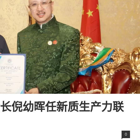
会长倪幼晖任新质生产力联
0