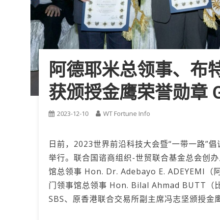
阿德耶米总领事、布
获颁授金鹰荣誉勋章 G
2023-12-10
WT Fortune Info
日前，2023世界前沿科技大会暨“一带一路
举行。联合国谘商组织-世贸联合基金总会创
馆总领事 Hon. Dr. Adebayo E. AD
门领事馆总领事 Hon. Bilal Ahmad B
SBS、原香港联合交易所副主席冯志坚颁授金鹰