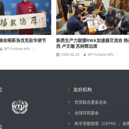
镕会晤斯洛伐克驻华使节
新质生产力联盟RWA加速器交流会 杨
西 卢文端 苏树辉出席
WT Fortune Info
2025-02-26
WT Fortune Info
位
友好机构
世贸联合基金总会
全球并购基金
和平贡献勋章（GEPM）、金
位