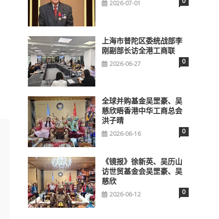
0
2026-07-01
上海市普陀区委统战部李
刚副部长访全港工商联
0
2026-06-27
全球并购基金吴罡豪、吴
慈欣晤香港中华工商总会
洪子晴
0
2026-06-16
《镜报》徐新英、吴历山
访世贸基金会吴罡豪、吴
慈欣
0
2026-06-12