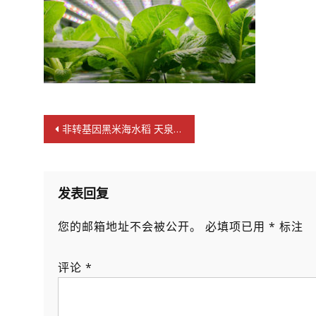
文
非转基因黑米海水稻 天泉鼎丰应国家粮食安全战略力推
章
导
航
发表回复
您的邮箱地址不会被公开。
必填项已用
*
标注
评论
*