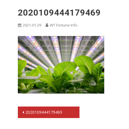
2020109444179469
2021-01-29
WT Fortune Info
文
2020109444179469
章
导