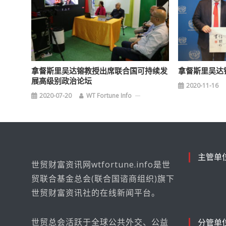
拿督斯里吴达镕教授出席联合国可持续发
拿督斯里吴达
展高级别政治论坛
2020-11-16
2020-07-20
WT Fortune Info
主管单
世贸财富资讯网wtfortune.info是世
贸联合基金总会(联合国谘商组织)旗下
世贸财富资讯社的在线新闻平台。
世贸总会活跃于全球公共外交、公益
分管单