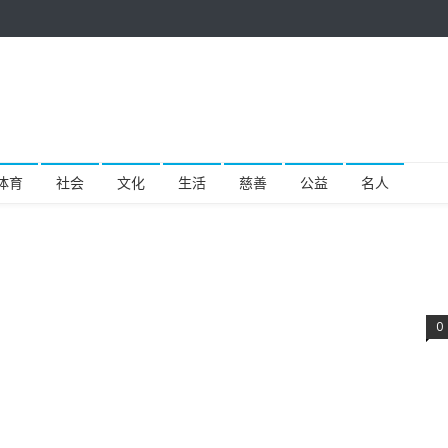
体育
社会
文化
生活
慈善
公益
名人
0