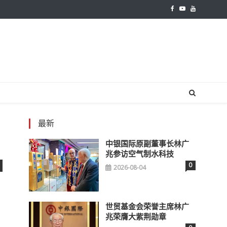
最新
中银国际原副董事长林广
兆参访空气制水科技
0
2026-08-04
世贸基金会荣誉主席林广
兆荣膺大紫荆勋章