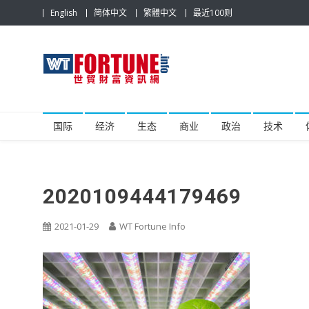
Skip
English
简体中文
繁體中文
最近100则
to
content
世贸财富资讯网
最具影响力的世贸新闻平台
国际
经济
生态
商业
政治
技术
2020109444179469
2021-01-29
WT Fortune Info