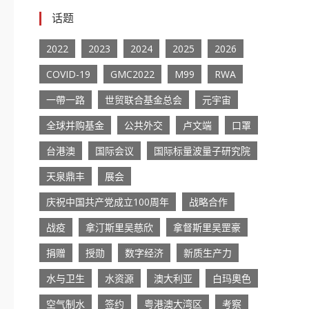
话题
2022
2023
2024
2025
2026
COVID-19
GMC2022
M99
RWA
一帶一路
世贸联合基金总会
元宇宙
全球并购基金
公共外交
卢文端
口罩
台港澳
国际会议
国际标量波量子研究院
天泉鼎丰
展会
庆祝中国共产党成立100周年
战略合作
战疫
拿汀斯里吴慈欣
拿督斯里吴罡豪
捐赠
授勋
数字经济
新质生产力
水与卫生
水资源
澳大利亚
白玛奧色
空气制水
签约
粤港澳大湾区
考察