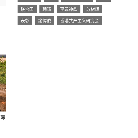
联合国
聘请
至尊神飲
苏树辉
表彰
謝偉俊
香港共产主义研究会
有毒