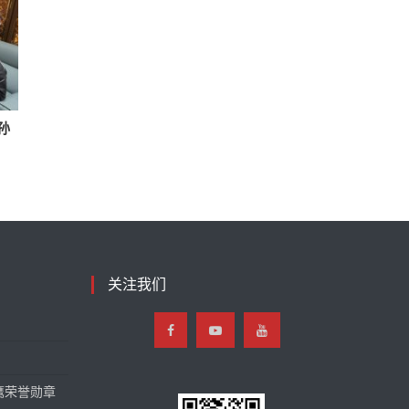
孙
关注我们
鹰荣誉勋章