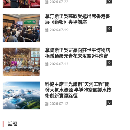
0
2026-07-22
拿汀斯里吳慈欣受邀出席香港書
展《鏡報》專場講座
0
2026-07-19
拿督斯里吳罡豪向莊世平博物館
捐贈頂級元青花宋汝窯9件瑰寶
0
2026-07-13
科協主席王光謙倡“天河工程”開
發大氣水資源 半導體空氣製水技
術創新實踐路徑
0
2026-07-12
話題