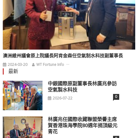
澳洲維州議會原上院議長阿肯金森任空氣制水科技副董事長
2024-03-20
WT Fortune Info
最新
中銀國際原副董事長林廣兆參訪
空氣製水科技
0
2026-07-22
林廣兆任國際收藏聯盟榮譽主席
賀香港珠海學院80週年捐頂級元
青花