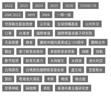
2022
2023
2024
2025
2026
COVID-19
GMC2022
M99
RWA
一帶一路
世貿聯合基金總會
元宇宙
全球併購基金
公共外交
口罩
台港澳
國際會議
國際標量波量子研究院
天泉鼎豐
展會
慶祝中國共產黨成立100周年
戰略合作
戰疫
拿汀斯里吳慈欣
拿督斯里吳罡豪
捐贈
授勳
數字經濟
新質生產力
水與衛生
水資源
澳大利亞
白瑪奧色
白瑪奧色國際慈善基金會
盧文端
空氣製水
簽約
粵港澳大灣區
考察
聘請
聯合國
至尊神飲
蘇樹輝
表彰
香港共產主義研究會