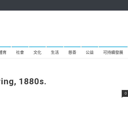
體育
社會
文化
生活
慈善
公益
可持續發展
ring, 1880s.
0