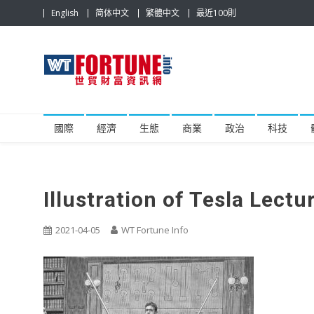
Skip
English
简体中文
繁體中文
最近100則
to
content
世貿財富資訊網
最具影響力的世貿新聞平台
國際
經濟
生態
商業
政治
科技
Illustration of Tesla Lectu
2021-04-05
WT Fortune Info