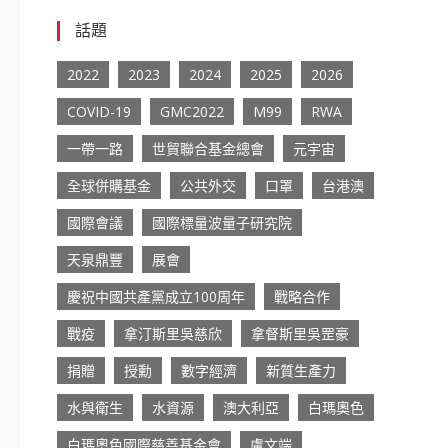
話題
2022
2023
2024
2025
2026
COVID-19
GMC2022
M99
RWA
一帶一路
世貿聯合基金總會
元宇宙
全球併購基金
公共外交
口罩
台港澳
國際會議
國際標量波量子研究院
天泉鼎豐
展會
慶祝中國共產黨成立100周年
戰略合作
戰疫
拿汀斯里吳慈欣
拿督斯里吳罡豪
捐贈
授勳
數字經濟
新質生產力
水與衛生
水資源
澳大利亞
白瑪奧色
白瑪奧色國際慈善基金會
盧文端