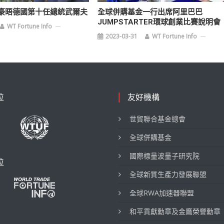
豪晤德國第十任總統武爾夫
全球併購基金一行出席阿里巴巴
JUMPSTARTER環球創業比賽說明會
WT Fortune Info
2023-03-31
WT Fortune Info
位
友好機構
世貿聯合基金總會
全球併購基金
國際標量波量子研究院
位
全球新質生產力發展聯盟
全球RWA加速器聯盟
和平貢獻勳章及金鷹榮譽勳章