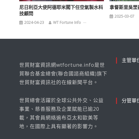
尼日利亞大使阿德耶米閣下任空氣製水科
拿督斯里吳罡
技顧問
2025-03-07
2024-04-23
WT Fortune Info
主管單
世貿財富資訊網wtfortune.info是世
貿聯合基金總會(聯合國諮商組織)旗下
世貿財富資訊社的在線新聞平台。
世貿總會活躍於全球公共外交、公益
分管單
事業、慈善服務及企業賦能已逾20
載，其會員網絡遍布亞太和歐美等
地，在國際上具有顯著的影響力。