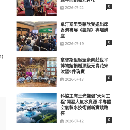
0
2026-07-22
拿汀斯里吳慈欣受邀出席
香港書展《鏡報》專場講
座
0
2026-07-19
s)
拿督斯里吳罡豪向莊世平
博物館捐贈頂級元青花宋
汝窯9件瑰寶
0
2026-07-13
科協主席王光謙倡“天河工
程”開發大氣水資源 半導體
空氣製水技術創新實踐路
徑
0
2026-07-12