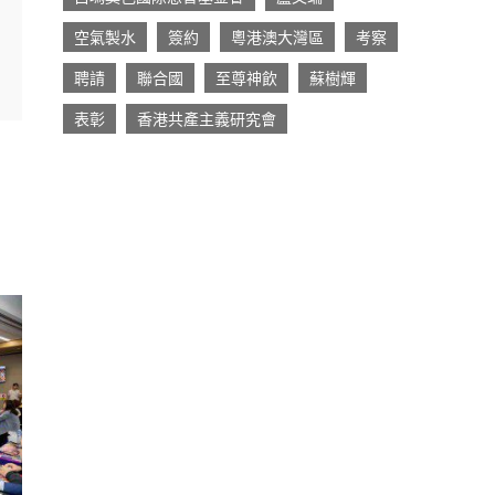
空氣製水
簽約
粵港澳大灣區
考察
聘請
聯合國
至尊神飲
蘇樹輝
表彰
香港共產主義研究會