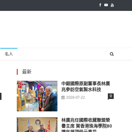
名人
最新
中銀國際原副董事長林廣
兆參訪空氣製水科技
0
2026-07-22
林廣兆任國際收藏聯盟榮
譽主席 賀香港珠海學院80
週年捐頂級元青花