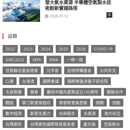
發大氣水資源 半導體空氣製水技
術創新實踐路徑
0
2026-07-12
話題
2022
2023
2024
2025
2026
COVID-19
GMC2022
M99
RWA
一帶一路
世貿聯合基金總會
元宇宙
全球併購基金
公共外交
口罩
台港澳
國際會議
國際標量波量子研究院
天泉鼎豐
展會
慶祝中國共產黨成立100周年
戰略合作
戰疫
拿汀斯里吳慈欣
拿督斯里吳罡豪
捐贈
授勳
數字經濟
新質生產力
水與衛生
水資源
澳大利亞
白瑪奧色
白瑪奧色國際慈善基金會
盧文端
空氣製水