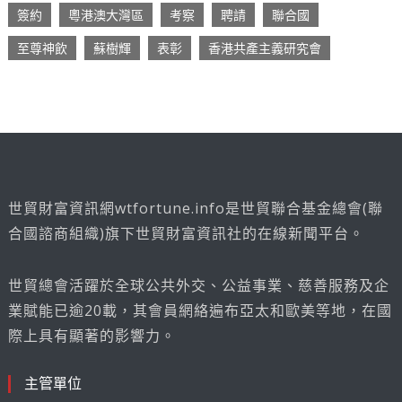
簽約
粵港澳大灣區
考察
聘請
聯合國
至尊神飲
蘇樹輝
表彰
香港共產主義研究會
世貿財富資訊網wtfortune.info是世貿聯合基金總會(聯
合國諮商組織)旗下世貿財富資訊社的在線新聞平台。
世貿總會活躍於全球公共外交、公益事業、慈善服務及企
業賦能已逾20載，其會員網絡遍布亞太和歐美等地，在國
際上具有顯著的影響力。
主管單位