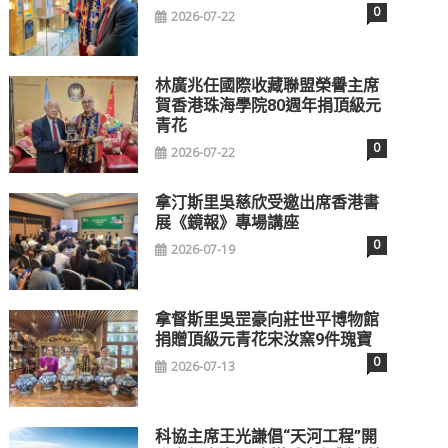
0
2026-07-22
林廣兆任國際收藏聯盟榮譽主席
賀香港珠海學院80週年捐頂級元
青花
0
2026-07-22
拿汀斯里吳慈欣受邀出席香港書
展《鏡報》專場講座
0
2026-07-19
拿督斯里吳罡豪向莊世平博物館
捐贈頂級元青花宋汝窯9件瑰寶
0
2026-07-13
科協主席王光謙倡“天河工程”開