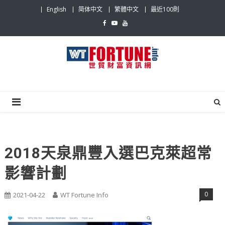
Skip
English
简体中文
繁體中文
最近100則
to
content
世貿財富資訊網
最具影響力的世貿新聞平台
2018天泉鼎豐入選巴克萊超常
影響計劃
0
2021-04-22
WT Fortune Info