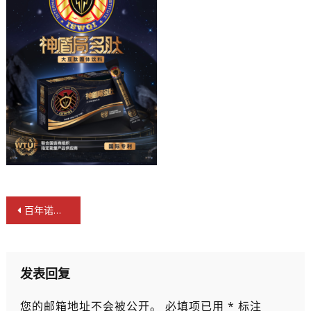
文
百年诺贝尔奖证肽科研改写人类寿命 神盾局再创功能肽国际专利
章
导
航
发表回复
您的邮箱地址不会被公开。
必填项已用
*
标注