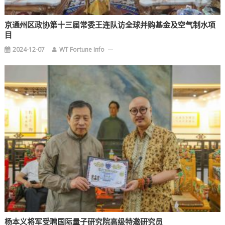
京通州区政协第十三届常委王连队访全球并购基金及空气制水项
目
2024-12-07
WT Fortune Info
杨本义将军受聘国际量子研究院高级特邀研究员