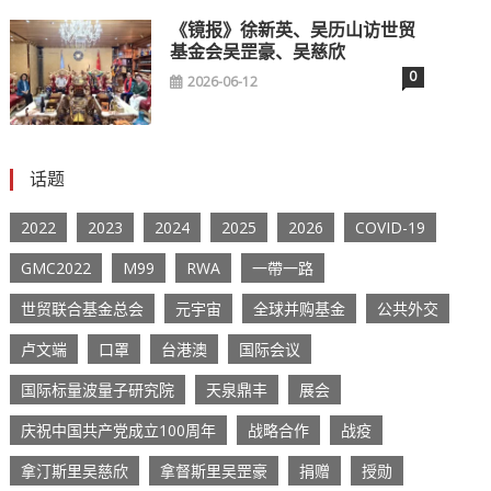
《镜报》徐新英、吴历山访世贸
基金会吴罡豪、吴慈欣
0
2026-06-12
话题
2022
2023
2024
2025
2026
COVID-19
GMC2022
M99
RWA
一帶一路
世贸联合基金总会
元宇宙
全球并购基金
公共外交
卢文端
口罩
台港澳
国际会议
国际标量波量子研究院
天泉鼎丰
展会
庆祝中国共产党成立100周年
战略合作
战疫
拿汀斯里吴慈欣
拿督斯里吴罡豪
捐赠
授勋