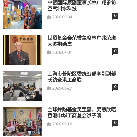
中银国际原副董事长林广兆参访
空气制水科技
0
2026-08-04
世贸基金会荣誉主席林广兆荣膺
大紫荆勋章
0
2026-07-01
上海市普陀区委统战部李刚副部
长访全港工商联
0
2026-06-27
全球并购基金吴罡豪、吴慈欣晤
香港中华工商总会洪子晴
0
2026-06-16