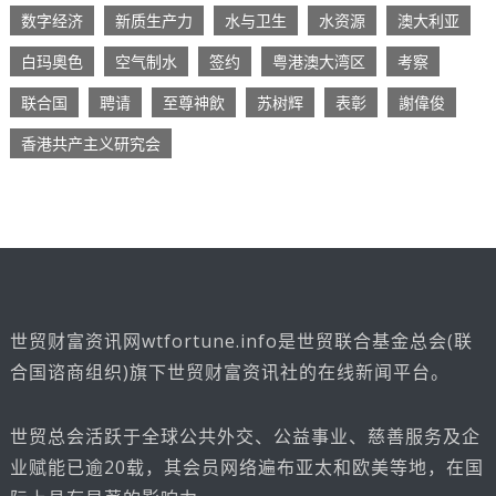
数字经济
新质生产力
水与卫生
水资源
澳大利亚
白玛奧色
空气制水
签约
粤港澳大湾区
考察
联合国
聘请
至尊神飲
苏树辉
表彰
謝偉俊
香港共产主义研究会
世贸财富资讯网wtfortune.info是世贸联合基金总会(联
合国谘商组织)旗下世贸财富资讯社的在线新闻平台。
世贸总会活跃于全球公共外交、公益事业、慈善服务及企
业赋能已逾20载，其会员网络遍布亚太和欧美等地，在国