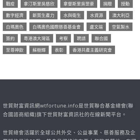
戰疫
拿汀斯里吳慈欣
拿督斯里吳罡豪
捐贈
授勳
數字經濟
新質生產力
水與衛生
水資源
澳大利亞
白瑪奧色
白瑪奧色國際慈善基金會
盧文端
空氣製水
簽約
粵港澳大灣區
考察
聘請
聯合國
至尊神飲
蘇樹輝
表彰
香港共產主義研究會
世貿財富資訊網wtfortune.info是世貿聯合基金總會(聯
合國諮商組織)旗下世貿財富資訊社的在線新聞平台。
世貿總會活躍於全球公共外交、公益事業、慈善服務及企