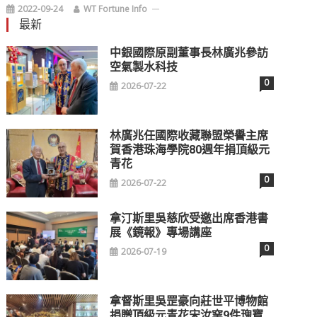
2022-09-24
WT Fortune Info
最新
中銀國際原副董事長林廣兆參訪
空氣製水科技
0
2026-07-22
林廣兆任國際收藏聯盟榮譽主席
賀香港珠海學院80週年捐頂級元
青花
0
2026-07-22
拿汀斯里吳慈欣受邀出席香港書
展《鏡報》專場講座
0
2026-07-19
拿督斯里吳罡豪向莊世平博物館
捐贈頂級元青花宋汝窯9件瑰寶