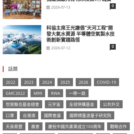
0
2026-07-13
科協主席王光謙倡“天河工程”開
發大氣水資源 半導體空氣製水技
術創新實踐路徑
0
2026-07-12
話題
2022
2023
2024
2025
2026
COVID-19
GMC2022
M99
RWA
一帶一路
世貿聯合基金總會
元宇宙
全球併購基金
公共外交
口罩
台港澳
國際會議
國際標量波量子研究院
天泉鼎豐
展會
慶祝中國共產黨成立100周年
戰略合作