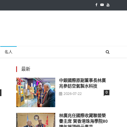
名人
最新
中銀國際原副董事長林廣
兆參訪空氣製水科技
0
2026-07-22
林廣兆任國際收藏聯盟榮
譽主席 賀香港珠海學院80
週年捐頂級元青花