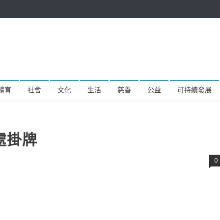
體育
社會
文化
生活
慈善
公益
可持續發展
事處掛牌
0