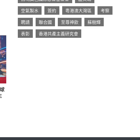
空氣製水
簽約
粵港澳大灣區
考察
聘請
聯合國
至尊神飲
蘇樹輝
表彰
香港共產主義研究會
球
生