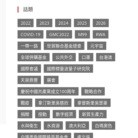
話題
2022
2023
2024
2025
2026
COVID-19
GMC2022
M99
RWA
一帶一路
世貿聯合基金總會
元宇宙
全球併購基金
公共外交
口罩
台港澳
國際會議
國際標量波量子研究院
天泉鼎豐
展會
慶祝中國共產黨成立100周年
戰略合作
戰疫
拿汀斯里吳慈欣
拿督斯里吳罡豪
捐贈
授勳
數字經濟
新質生產力
水與衛生
水資源
澳大利亞
白瑪奧色
白瑪奧色國際慈善基金會
盧文端