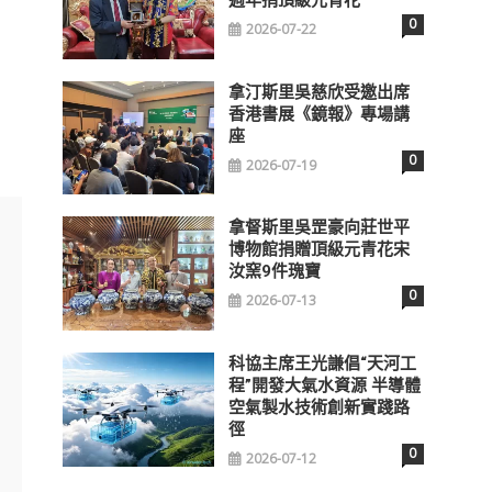
0
2026-07-22
拿汀斯里吳慈欣受邀出席
香港書展《鏡報》專場講
座
0
2026-07-19
拿督斯里吳罡豪向莊世平
博物館捐贈頂級元青花宋
汝窯9件瑰寶
0
2026-07-13
科協主席王光謙倡“天河工
程”開發大氣水資源 半導體
空氣製水技術創新實踐路
徑
0
2026-07-12