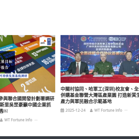
中關村協同、哈軍工(深圳)校友會、全
併購基金聯營大灣區產業園 打造新質
參與聯合國開發計劃署調研
產力與軍民融合示範基地
督斯里吳罡豪籲中國企業抓
2025-12-24
WT Fortune Info
遇￼
WT Fortune Info