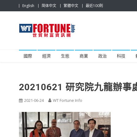
Skip
English
简体中文
繁體中文
最近100則
to
content
世貿財富資訊網
最具影響力的世貿新聞平台
國際
經濟
生態
商業
政治
科技
20210621 研究院九龍辦
2021-06-24
WT Fortune Info