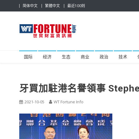
Skip
简体中文
繁體中文
最近100则
to
content
世贸财富资讯网
最具影响力的世贸新闻平台
国际
经济
生态
商业
政治
技术
牙買加駐港名譽領事 Stephen 
2021-10-05
WT Fortune Info