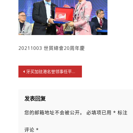
20211003 世貿總會20周年慶
文
牙买加驻港名誉领事任平行空间元宇宙联盟顾问
章
导
航
发表回复
您的邮箱地址不会被公开。
必填项已用
*
标注
评论
*