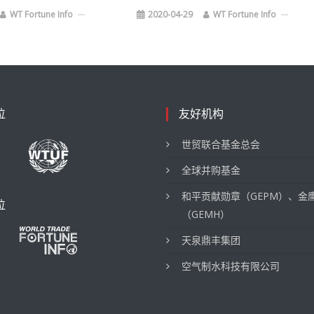
WT Fortune Info
2020-04-29
WT Fortune Info
位
友好机构
世贸联合基金总会
全球并购基金
和平贡献勋章（GEPM）、金
位
（GEMH）
天泉鼎丰集团
空气制水科技有限公司