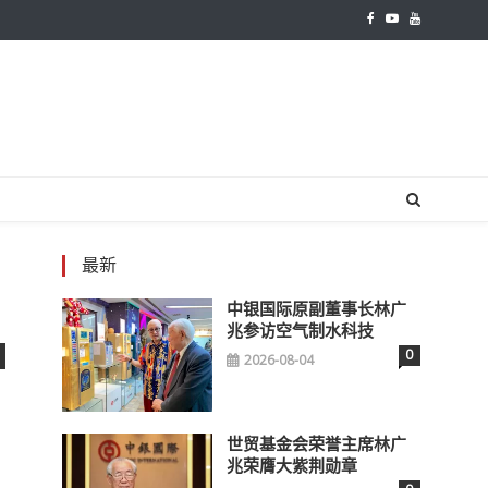
最新
中银国际原副董事长林广
兆参访空气制水科技
0
2026-08-04
世贸基金会荣誉主席林广
兆荣膺大紫荆勋章