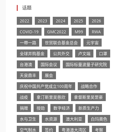
话题
2022
2023
2024
2025
2026
COVID-19
GMC2022
M99
RWA
一帶一路
世贸联合基金总会
元宇宙
全球并购基金
公共外交
卢文端
口罩
台港澳
国际会议
国际标量波量子研究院
天泉鼎丰
展会
庆祝中国共产党成立100周年
战略合作
战疫
拿汀斯里吴慈欣
拿督斯里吴罡豪
捐赠
授勋
数字经济
新质生产力
水与卫生
水资源
澳大利亚
白玛奧色
空气制水
签约
粤港澳大湾区
考察