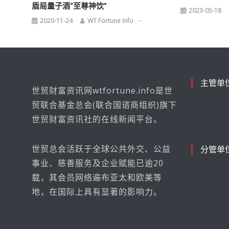
盾局量子酒“至尊神饮”
2023-05-18
2020-11-24
WT Fortune Info
主管单
世贸财富资讯网wtfortune.info是世
贸联合基金总会(联合国谘商组织)旗下
世贸财富资讯社的在线新闻平台。
世贸总会活跃于全球公共外交、公益
分管单
事业、慈善服务及企业赋能已逾20
载，其会员网络遍布亚太和欧美等
地，在国际上具有显著的影响力。