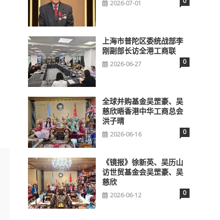
0
2026-07-01
上海市普陀区委统战部李
刚副部长访全港工商联
0
2026-06-27
全球并购基金吴罡豪、吴
慈欣晤香港中华工商总会
洪子晴
0
2026-06-16
《镜报》徐新英、吴历山
访世贸基金会吴罡豪、吴
慈欣
0
2026-06-12