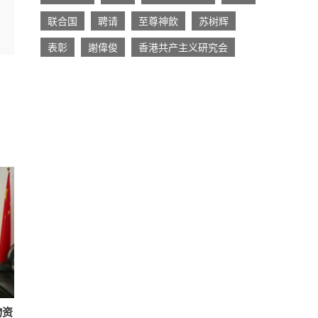
联合国
聘请
至尊神飲
苏树辉
表彰
謝偉俊
香港共产主义研究会
物资