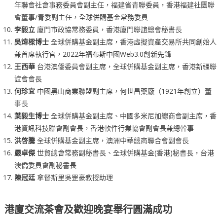
年聯會社會事務委員會副主任，福建省青聯委員，香港福建社團聯
會董事/青委副主任，全球併購基金常務委員
李毅立
廈門市政協常務委員，香港廈門聯誼總會秘書長
吳煒樑博士
全球併購基金副主席，香港虛擬資產交易所共同創始人
兼首席執行官，2022年福布斯中國Web3.0創新先鋒
王西華
台港澳僑委員會副主席，全球併購基金副主席，香港新疆聯
誼會會長
何珍宜
中國黑山商業聯盟副主席，何世昌藥廠（1921年創立）董
事長
葉毅生博士
全球併購基金副主席、中國多米尼加總商會副主席，香
港資訊科技聯會副會長，香港軟件行業協會副會長兼總幹事
洪啓騰
全球併購基金副主席，澳洲中華總商聯合會副會長
嚴卓傑
世貿總會常務副秘書長、全球併購基金(香港)秘書長，台港
澳僑委員會副秘書長
陳冠廷
拿督斯里吳罡豪教授助理
港廈交流茶會及歡迎晚宴舉行圓滿成功