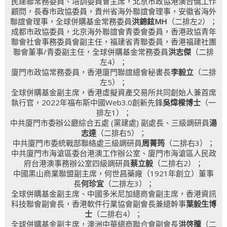
民建聯常務委員、培訓委員會主席，北京市政協港澳台僑工作
顧問，長春市政協委員，貴州省海外聯誼會理事，安徽省海外
聯誼會理事，全球併購基金常務委員
洪錦鉉MH
（二排左2）；
成都市政協委員，北京海外聯誼會青委會委員，香港政協青年
聯會社會事務委員會副主任，福建省青聯委員，香港福建社團
聯會董事/青委副主任，全球併購基金常務委員
洪志傑
（二排
左4）；
廈門市政協常務委員，香港廈門聯誼總會秘書長
李毅立
（二排
左5）；
全球併購基金副主席，香港虛擬資產交易所共同創始人兼首席
執行官，2022年福布斯中國Web3.0創新先鋒
吳煒樑博士
（一
排左1）；
中共廈門市委辦公廳綜合五處 (黨建處) 副處長、三級調研員
湯
志達
（二排右5）；
中共廈門市委統戰部聯絡處三級調研員
周菁筠
（二排右3）；
中共廈門市海滄區委台港澳工作辦公室、廈門市海滄區人民政
府台港澳事務辦公室四級調研員
蔡立毅
（二排右2）；
中國黑山商業聯盟副主席，何世昌藥廠（1921年創立）董事
長
何珍宜
（二排左3）；
全球併購基金副主席、中國多米尼加總商會副主席，香港資訊
科技聯會副會長，香港軟件行業協會副會長兼總幹事
葉毅生博
士
（二排右4）；
全球併購基金副主席，澳洲中華總商聯合會副會長
洪啓騰
（二