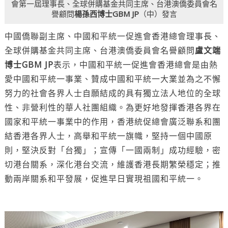
會第一屆理事長、全球併購基金共同主席、台港澳僑委員會名
譽顧問
楊孫西博士GBM JP
（中）發言
中國僑聯副主席、中國和平統一促進會香港總會理事長、
全球併購基金共同主席、台港澳僑委員會名譽顧問
盧文端
博士GBM JP
表示，中國和平統一促進會香港總會是由熱
愛中國和平統一事業、贊成中國和平統一大業並為之不懈
努力的社會各界人士自願結成的具有獨立法人地位的全球
性、非營利性的華人社團組織。為更好地發揮香港各界在
國家和平統一事業中的作用，香港統促總會廣泛聯系和團
結香港各界人士，高舉和平統一旗幟，堅持一個中國原
則，堅決反對「台獨」；宣傳「一國兩制」成功經驗，密
切港台關系，深化港台交流，維護香港長期繁榮穩定；推
動兩岸關系和平發展，促進早日實現祖國和平統一。