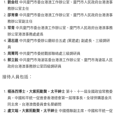
劉金柱
中共廈門市委台港澳工作辦公室、廈門市人民政府台港澳事
務辦公室主任
邵育秦
中共廈門市委台港澳工作辦公室、廈門市人民政府台港澳事
務辦公室副主任
常青
中共廈門市委台港澳工作辦公室、廈門市人民政府台港澳事務
辦公室港澳事務處處長
湯志達
中共廈門市委辦公廳綜合五處 (黨建處) 副處長、三級調研
員
周菁筠
中共廈門市委統戰部聯絡處三級調研員
蔡立毅
中共廈門市海滄區委台港澳工作辦公室、廈門市海滄區人民
政府台港澳事務辦公室四級調研員
接待人員包括：
楊孫西博士，大紫荊勳賢，太平紳士
第十、十一屆全國政協常務委
員，中國和平統一促進會香港總會第一屆理事長，全球併購基金共
同主席，台港澳僑委員會名譽顧問
盧文端，大紫荊勳賢，太平紳士
中國僑聯副主席，中國和平統一促