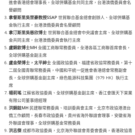
進會香港總會理事長，全球併購基金共同主席，台港澳僑委員會名
譽顧問
拿督斯里吳罡豪教授SSAP
世貿聯合基金總會創辦人、全球併購基
金執行主席，台港澳僑委員會名譽顧問
拿汀斯里吳慈欣博士
世貿聯合基金總會中央議會主席、全球併購基
金共同主席，台港澳僑委員會執行主席
盧錦欽博士MH
全國工商聯常務委員，全港各區工商聯首席會長，
全球併購基金副主席
盧金榮博士，太平紳士
全國政協委員、福建省政協常務委員，第十
二屆全國青聯常務委員，中國和平統一促進會香港總會常務副會
長，全球併購基金副主席，綠色能源科技集團（979 HK）執行主
席
楊莉瑤
江蘇省政協委員、全球併購基金副主席、香江會匯天下茶業
有限公司董事總經理
洪錦鉉MH
民建聯常務委員、培訓委員會主席，北京市政協港澳台
僑工作顧問，長春市政協委員，貴州省海外聯誼會理事，安徽省海
外聯誼會理事，全球併購基金常務委員
洪志傑
成都市政協委員，北京海外聯誼會青委會委員，香港政協青