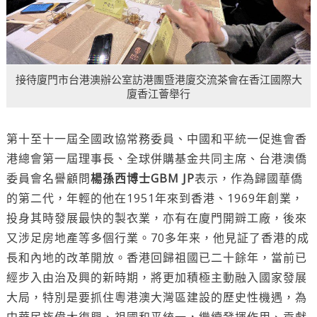
接待廈門市台港澳辦公室訪港團暨港廈交流茶會在香江國際大
廈香江薈舉行
第十至十一屆全國政協常務委員、中國和平統一促進會香
港總會第一屆理事長、全球併購基金共同主席、台港澳僑
委員會名譽顧問
楊孫西博士GBM JP
表示，作為歸國華僑
的第二代，年輕的他在1951年來到香港、1969年創業，
投身其時發展最快的製衣業，亦有在廈門開辧工廠，後來
又涉足房地產等多個行業。70多年来，他見証了香港的成
長和內地的改革開放。香港回歸祖國已二十餘年，當前已
經步入由治及興的新時期，將更加積極主動融入國家發展
大局，特別是要抓住粵港澳大灣區建設的歷史性機遇，為
中華民族偉大復興、祖國和平統一，繼續發揮作用、貢獻