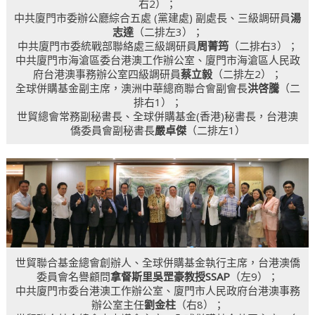
右2）；
中共廈門市委辦公廳綜合五處 (黨建處) 副處長、三級調研員
湯
志達
（二排左3）；
中共廈門市委統戰部聯絡處三級調研員
周菁
筠
（二排右3）；
中共廈門市海滄區委台港澳工作辦公室、廈門市海滄區人民政
府台港澳事務辦公室四級調研員
蔡立毅
（二排左2）；
全球併購基金副主席，澳洲中華總商聯合會副會長
洪啓騰
（二
排右1）；
世貿總會常務副秘書長、全球併購基金(香港)秘書長，台港澳
僑委員會副秘書長
嚴卓傑
（二排左1）
世貿聯合基金總會創辦人、全球併購基金執行主席，台港澳僑
委員會名譽顧問
拿督斯里吳罡豪教授SSAP
（左9）；
中共廈門市委台港澳工作辦公室、廈門市人民政府台港澳事務
辦公室主任
劉金柱
（右8）；