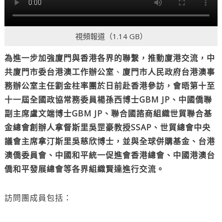
視頻報道（1.14 GB）
為進一步加強廈門與香港各界的聯繫，推動廈港交流，中
共廈門市委台港澳工作辦公室
、
廈門市人民政府台港澳事
務辦公室主任劉金柱率團於日前赴香港參訪，會晤第十至
十一屆全國政協常務委員楊孫西博士GBM JP、中國僑聯
副主席盧文端博士GBM JP、聯合國諮商組織世貿聯合基
金總會創辦人拿督斯里吳罡豪教授SSAP、世貿總會中央
議會主席拿汀斯里吳慈欣博士，並與全球併購基金、台港
澳僑委員會、中國和平統一促進會香港總會、中國港澳台
僑和平發展總會等各界組織賢達進行交流。
訪問團成員包括：