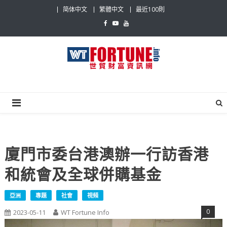
Skip
简体中文
繁體中文
最近100則
to
content
世貿財富資訊網
最具影響力的世貿新聞平台
廈門市委台港澳辦一行訪香港
和統會及全球併購基金
亞洲
專題
社會
視頻
0
2023-05-11
WT Fortune Info