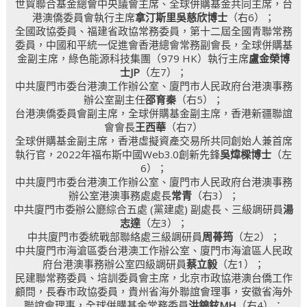
世貿聯合基金總會中央議會主席、全球併購基金共同主席，台
港澳僑委員會執行主席
拿汀斯里吳慈欣博士
（右6）；
全國政協委員、福建省政協常務委員，第十二屆全國青聯常務
委員，中國和平統一促進會香港總會常務副會長，全球併購基
金副主席，綠色能源科技集團（979 HK）執行主席
盧金榮博
士JP
（左7）；
中共廈門市委台港澳工作辦公室、廈門市人民政府台港澳事務
辦公室副主任
邵育秦
（右5）；
台港澳僑委員會副主席，全球併購基金副主席，香港新疆聯誼
會會長
王西華
（右7）
全球併購基金副主席，香港虛擬資產交易所共同創始人兼首席
執行官，2022年福布斯中國Web3.0創新先鋒
吳煒樑博士
（左
6）；
中共廈門市委台港澳工作辦公室、廈門市人民政府台港澳事務
辦公室港澳事務處處長
常青
（右3）；
中共廈門市委辦公廳綜合五處 (黨建處) 副處長、三級調研員
湯
志達
（左3）；
中共廈門市委統戰部聯絡處三級調研員
周蓇筠
（左2）；
中共廈門市海滄區委台港澳工作辦公室、廈門市海滄區人民政
府台港澳事務辦公室四級調研員
蔡立毅
（左1）；
民建聯常務委員、培訓委員會主席，北京市政協港澳台僑工作
顧問，長春市政協委員，貴州省海外聯誼會理事，安徽省海外
聯誼會理事，全球併購基金常務委員
洪錦鉉MH
（右4）；