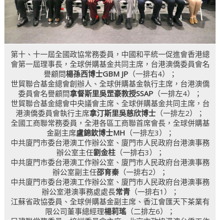
第十、十一屆全國政協常務委員，中國和平統一促進會香港總
會第一屆理事長，全球併購基金共同主席，台港澳僑委員會名
譽顧問
楊孫西博士GBM JP
（一排右4）；
世貿聯合基金總會創辦人、全球併購基金執行主席，台港澳僑
委員會名譽顧問
拿督斯里吳罡豪教授SSAP
（一排左4）；
世貿聯合基金總會中央議會主席、全球併購基金共同主席，台
港澳僑委員會執行主席
拿汀斯里吳慈欣博士
（一排左2）；
全國工商聯常務委員，全港各區工商聯首席會長，全球併購基
金副主席
盧錦欽博士MH
（一排左3）；
中共廈門市委台港澳工作辦公室、廈門市人民政府台港澳事務
辦公室主任
劉金柱
（一排右3）；
中共廈門市委台港澳工作辦公室、廈門市人民政府台港澳事務
辦公室副主任
邵育秦
（一排右2）；
中共廈門市委台港澳工作辦公室、廈門市人民政府台港澳事務
辦公室港澳事務處處長
常青
（一排右1）；
江蘇省政協委員、全球併購基金副主席、香江會匯天下茶業有
限公司董事總經理
楊莉瑤
（二排左6）；