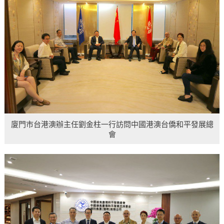
廈門市台港澳辦主任劉金柱一行訪問中國港澳台僑和平發展總
會