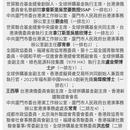
世貿聯合基金總會創辦人、全球併購基金執行主席，台港澳僑
委員會名譽顧問
拿督斯里吳罡豪教授SSAP
（一排右3）；
中共廈門市委台港澳工作辦公室、廈門市人民政府台港澳事務
辦公室主任
劉金柱
（一排左3）；
世貿聯合基金總會中央議會主席、全球併購基金共同主席，台
港澳僑委員會執行主席
拿汀斯里吳慈欣博士
（一排左2）；
中共廈門市委台港澳工作辦公室、廈門市人民政府台港澳事務
辦公室副主任
邵育秦
（一排右2）；
全國政協委員、福建省政協常務委員，第十二屆全國青聯常務
委員，中國和平統一促進會香港總會常務副會長，全球併購基
金副主席，綠色能源科技集團（979 HK）執行主席
盧金榮博
士JP
（一排左1）；
全球併購基金副主席，香港虛擬資產交易所共同創始人兼首席
執行官，2022年福布斯中國Web3.0創新先鋒
吳煒樑博士
（一
排右1）；
王西華
台港澳僑委員會副主席，全球併購基金副主席，香港新
疆聯誼會會長
中共廈門市委台港澳工作辦公室、廈門市人民政府台港澳事務
辦公室港澳事務處處長
常青
（二排左4）；
成都市政協委員，北京海外聯誼會青委會委員，香港政協青年
聯會社會事務委員會副主任，福建省青聯委員，香港福建社團
聯會董事/青委副主任，全球併購基金常務委員
洪志傑
（二排