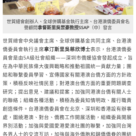
世貿總會創辦人、全球併購基金執行主席、台港澳僑委員會名
譽顧問
拿督斯里吳罡豪教授SSAP
（中）發言
世貿總會中央議會主席、全球併購基金共同主席、台港澳
僑委員會執行主席
拿汀斯里吳慈欣博士
表示，台港澳僑委
員會是由5A級社會組織——深圳市僑媛協會發起成立，旨
在為中華民族偉大復興戰略和推動祖國統一貢獻力量；團
結和聯繫委員學習、宣傳國家有關港澳台僑方面的方針政
策，積極反映社情民意；對港澳台僑方面的重要問題調查
研究；提出意見、建議和提案；加強同港澳台僑有關人士
的聯絡；組織各種活動，積極為委員知情明政、履行職責
創造條件。台港澳僑委員會在北京、深圳和香港設有辦事
處，圍繞港澳、對台、僑務工作開展活動，組織委員開展
界別活動；加強與愛國愛港愛澳社團的聯繫，加強同台灣
各界人士的交流互訪，加強與海外僑胞和歸僑僑眷的團結