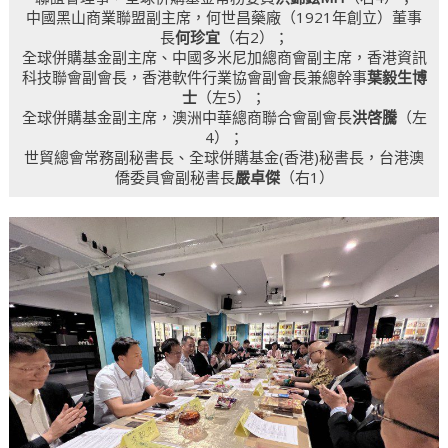
中國黑山商業聯盟副主席，何世昌藥廠（1921年創立）董事
長
何珍宜
（右2）；
全球併購基金副主席、中國多米尼加總商會副主席，香港資訊
科技聯會副會長，香港軟件行業協會副會長兼總幹事
葉毅生博
士
（左5）；
全球併購基金副主席，澳洲中華總商聯合會副會長
洪啓騰
（左
4）；
世貿總會常務副秘書長、全球併購基金(香港)秘書長，台港澳
僑委員會副秘書長
嚴卓傑
（右1）