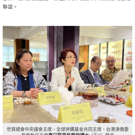
聯誼。
世貿總會中央議會主席、全球併購基金共同主席、台港澳僑委
員會執行主席
拿汀斯里吳慈欣博士
（左2）發言