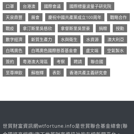
口罩
台港澳
國際會議
國際標量波量子研究院
天泉鼎豐
展會
慶祝中國共產黨成立100周年
戰略合作
戰疫
拿汀斯里吳慈欣
拿督斯里吳罡豪
捐贈
授勳
數字經濟
新質生產力
水與衛生
水資源
澳大利亞
白瑪奧色
白瑪奧色國際慈善基金會
盧文端
空氣製水
簽約
粵港澳大灣區
考察
聘請
聯合國
至尊神飲
蘇樹輝
表彰
香港共產主義研究會
世貿財富資訊網wtfortune.info是世貿聯合基金總會(聯