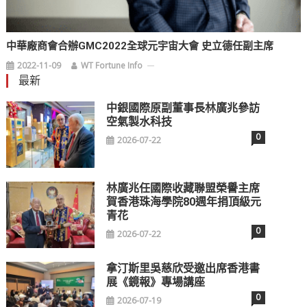
中華廠商會合辦GMC2022全球元宇宙大會 史立德任副主席
2022-11-09
WT Fortune Info
最新
中銀國際原副董事長林廣兆參訪
空氣製水科技
0
2026-07-22
林廣兆任國際收藏聯盟榮譽主席
賀香港珠海學院80週年捐頂級元
青花
0
2026-07-22
拿汀斯里吳慈欣受邀出席香港書
展《鏡報》專場講座
0
2026-07-19