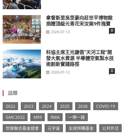
拿督斯里吳罡豪向莊世平博物館
捐贈頂級元青花宋汝窯9件瑰寶
0
2026-07-13
科協主席王光謙倡“天河工程”開
發大氣水資源 半導體空氣製水技
術創新實踐路徑
0
2026-07-12
話題
2022
2023
2024
2025
2026
COVID-19
GMC2022
M99
RWA
一帶一路
世貿聯合基金總會
元宇宙
全球併購基金
公共外交