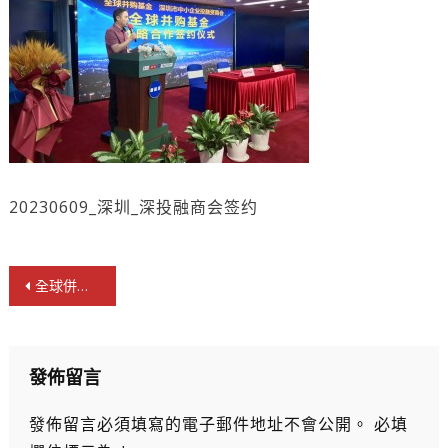
20230609_深圳_深投融商会签约
文
全球併購基金與深投融商會締戰略合作伙伴
章
導
覽
發佈留言
發佈留言必須填寫的電子郵件地址不會公開。
必填