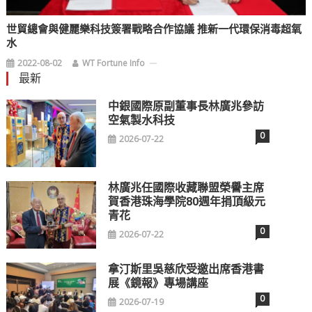
世貿總會與健麗樂科技簽署戰略合作協議 推新一代環保消毒超氧
水
2022-08-02
WT Fortune Info
最新
中銀國際原副董事長林廣兆參訪
空氣製水科技
0
2026-07-22
林廣兆任國際收藏聯盟榮譽主席
賀香港珠海學院80週年捐頂級元
青花
0
2026-07-22
拿汀斯里吳慈欣受邀出席香港書
展《鏡報》專場講座
0
2026-07-19