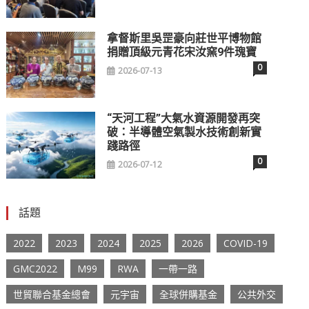
拿督斯里吳罡豪向莊世平博物館
捐贈頂級元青花宋汝窯9件瑰寶
0
2026-07-13
“天河工程”大氣水資源開發再突
破：半導體空氣製水技術創新實
踐路徑
0
2026-07-12
話題
2022
2023
2024
2025
2026
COVID-19
GMC2022
M99
RWA
一帶一路
世貿聯合基金總會
元宇宙
全球併購基金
公共外交