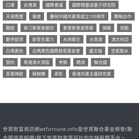
口罩
台港澳
國際會議
國際標量波量子研究院
天泉鼎豐
展會
慶祝中國共產黨成立100周年
戰略合作
戰疫
拿汀斯里吳慈欣
拿督斯里吳罡豪
捐贈
授勳
數字經濟
新質生產力
水與衛生
水資源
澳大利亞
白瑪奧色
白瑪奧色國際慈善基金會
盧文端
空氣製水
簽約
粵港澳大灣區
考察
聘請
聯合國
至尊神飲
蘇樹輝
表彰
香港共產主義研究會
世貿財富資訊網wtfortune.info是世貿聯合基金總會(聯
合國諮商組織)旗下世貿財富資訊社的在線新聞平台。