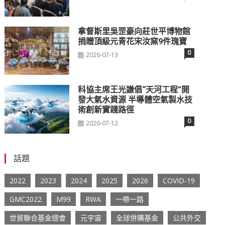
拿督斯里吳罡豪向莊世平博物館
捐贈頂級元青花宋汝窯9件瑰寶
0
2026-07-13
科協主席王光謙倡“天河工程”開
發大氣水資源 半導體空氣製水技
術創新實踐路徑
0
2026-07-12
話題
2022
2023
2024
2025
2026
COVID-19
GMC2022
M99
RWA
一帶一路
世貿聯合基金總會
元宇宙
全球併購基金
公共外交