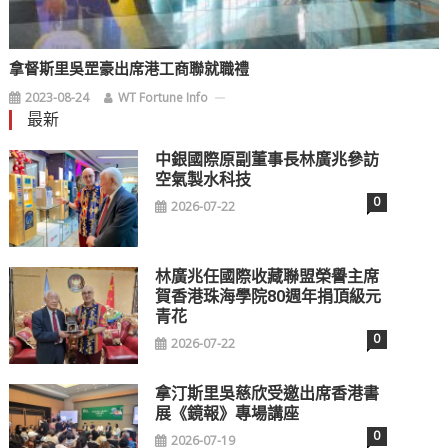
拿督斯里吳罡豪出席港工商聯就職禮
2023-08-24
WT Fortune Info
最新
中銀國際原副董事長林廣兆參訪
空氣製水科技
0
2026-07-22
林廣兆任國際收藏聯盟榮譽主席
賀香港珠海學院80週年捐頂級元
青花
0
2026-07-22
拿汀斯里吳慈欣受邀出席香港書
展《鏡報》專場講座
0
2026-07-19