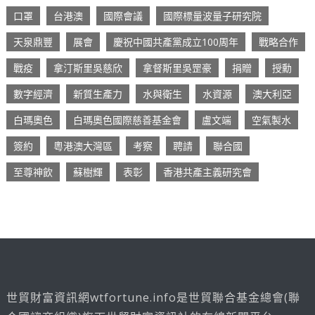
口罩
台港澳
國際會議
國際標量波量子研究院
天泉鼎豐
展會
慶祝中國共產黨成立100周年
戰略合作
戰疫
拿汀斯里吳慈欣
拿督斯里吳罡豪
捐贈
授勳
數字經濟
新質生產力
水與衛生
水資源
澳大利亞
白瑪奧色
白瑪奧色國際慈善基金會
盧文端
空氣製水
簽約
粵港澳大灣區
考察
聘請
聯合國
至尊神飲
蘇樹輝
表彰
香港共產主義研究會
世貿財富資訊網wtfortune.info是世貿聯合基金總會(聯