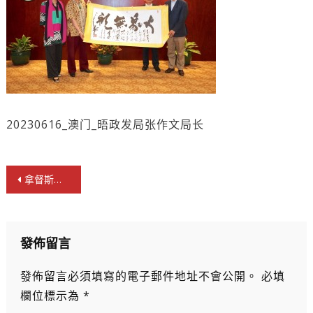
20230616_澳门_晤政发局张作文局长
文
拿督斯里吳罡豪、蘇樹輝晤澳門政發局張作文局長 促第十一届全球水論壇在澳舉行
章
導
覽
發佈留言
發佈留言必須填寫的電子郵件地址不會公開。
必填
欄位標示為
*