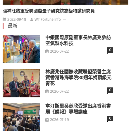
張補旺將軍受聘國際量子研究院高級特邀研究員
2022-09-18
WT Fortune Info
最新
中銀國際原副董事長林廣兆參訪
空氣製水科技
0
2026-07-22
林廣兆任國際收藏聯盟榮譽主席
賀香港珠海學院80週年捐頂級元
青花
0
2026-07-22
拿汀斯里吳慈欣受邀出席香港書
展《鏡報》專場講座
0
2026-07-19