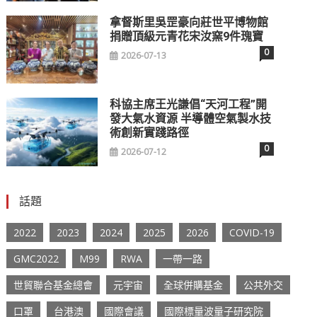
拿督斯里吳罡豪向莊世平博物館
捐贈頂級元青花宋汝窯9件瑰寶
0
2026-07-13
科協主席王光謙倡“天河工程”開
發大氣水資源 半導體空氣製水技
術創新實踐路徑
0
2026-07-12
話題
2022
2023
2024
2025
2026
COVID-19
GMC2022
M99
RWA
一帶一路
世貿聯合基金總會
元宇宙
全球併購基金
公共外交
口罩
台港澳
國際會議
國際標量波量子研究院