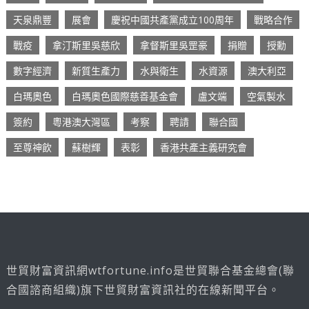
天泉鼎豐
展會
慶祝中國共產黨成立100周年
戰略合作
戰疫
拿汀斯里吳慈欣
拿督斯里吳罡豪
捐贈
授勳
數字經濟
新質生產力
水與衛生
水資源
澳大利亞
白瑪奧色
白瑪奧色國際慈善基金會
盧文端
空氣製水
簽約
粵港澳大灣區
考察
聘請
聯合國
至尊神飲
蘇樹輝
表彰
香港共產主義研究會
世貿財富資訊網wtfortune.info是世貿聯合基金總會(聯
合國諮商組織)旗下世貿財富資訊社的在線新聞平台。