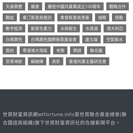
天泉鼎豐
展會
慶祝中國共產黨成立100周年
戰略合作
戰疫
拿汀斯里吳慈欣
拿督斯里吳罡豪
捐贈
授勳
數字經濟
新質生產力
水與衛生
水資源
澳大利亞
白瑪奧色
白瑪奧色國際慈善基金會
盧文端
空氣製水
簽約
粵港澳大灣區
考察
聘請
聯合國
至尊神飲
蘇樹輝
表彰
香港共產主義研究會
世貿財富資訊網wtfortune.info是世貿聯合基金總會(聯
合國諮商組織)旗下世貿財富資訊社的在線新聞平台。