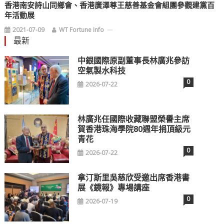
香港南安詩山同鄉會、香港廣澤尊王慈善基金會組團參觀建黨百
年活動展
2021-07-09
WT Fortune Info
最新
中銀國際原副董事長林廣兆參訪
空氣製水科技
0
2026-07-22
林廣兆任國際收藏聯盟榮譽主席
賀香港珠海學院80週年捐頂級元
青花
0
2026-07-22
拿汀斯里吳慈欣受邀出席香港書
展《鏡報》專場講座
0
2026-07-19