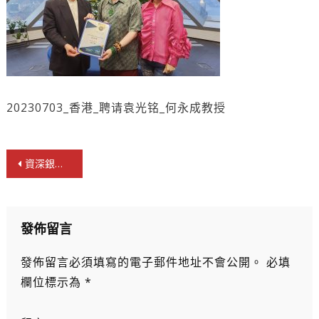
20230703_香港_聘请袁光铭_何永成教授
文
資深銀行家袁光銘任空氣製水科技副總裁
章
導
覽
發佈留言
發佈留言必須填寫的電子郵件地址不會公開。
必填
欄位標示為
*