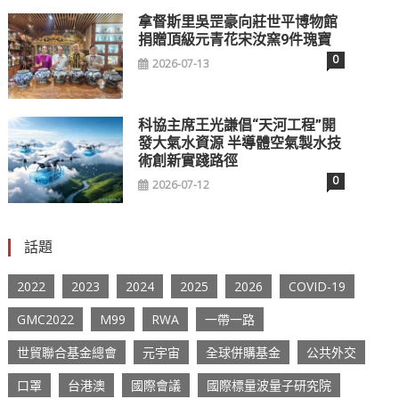
拿督斯里吳罡豪向莊世平博物館
捐贈頂級元青花宋汝窯9件瑰寶
0
2026-07-13
科協主席王光謙倡“天河工程”開
發大氣水資源 半導體空氣製水技
術創新實踐路徑
0
2026-07-12
話題
2022
2023
2024
2025
2026
COVID-19
GMC2022
M99
RWA
一帶一路
世貿聯合基金總會
元宇宙
全球併購基金
公共外交
口罩
台港澳
國際會議
國際標量波量子研究院