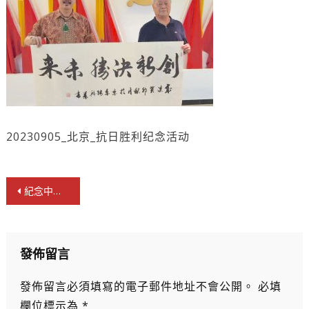
20230905_北京_抗日胜利纪念活动
文
紀念中國人民抗日戰爭暨世界反法西斯戰爭勝利78週年交流晚會在京舉行
章
導
覽
發佈留言
發佈留言必須填寫的電子郵件地址不會公開。
必填
欄位標示為
*