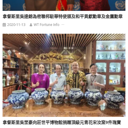
拿督斯里吳達鎔為密聯邦駐華特使頒及和平貢獻勳章及金鷹勳章
2020-11-13
WT Fortune Info
拿督斯里吳罡豪向莊世平博物館捐贈頂級元青花宋汝窯9件瑰寶