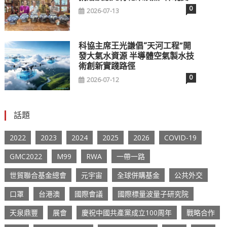
0
2026-07-13
科協主席王光謙倡“天河工程”開
發大氣水資源 半導體空氣製水技
術創新實踐路徑
0
2026-07-12
話題
2022
2023
2024
2025
2026
COVID-19
GMC2022
M99
RWA
一帶一路
世貿聯合基金總會
元宇宙
全球併購基金
公共外交
口罩
台港澳
國際會議
國際標量波量子研究院
天泉鼎豐
展會
慶祝中國共產黨成立100周年
戰略合作