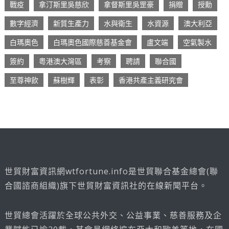
戰疫
拿汀斯里吳慈欣
拿督斯里吳罡豪
捐贈
授勳
數字經濟
新質生產力
水與衛生
水資源
澳大利亞
白瑪奧色
白瑪奧色國際慈善基金會
盧文端
空氣製水
簽約
粵港澳大灣區
考察
聘請
聯合國
至尊神飲
蘇樹輝
表彰
香港共產主義研究會
世貿財富資訊網wtfortune.info是世貿聯合基金總會(聯
合國諮商組織)旗下世貿財富資訊社的在線新聞平台。
世貿總會活躍於全球公共外交、公益事業、慈善服務及企