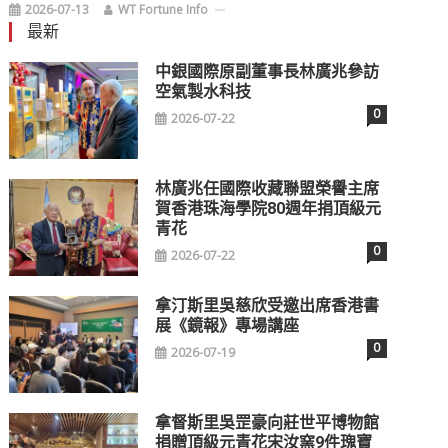
2026-07-13
WT Fortune Info
最新
中銀國際原副董事長林廣兆參訪
空氣製水科技
0
2026-07-22
林廣兆任國際收藏聯盟榮譽主席
賀香港珠海學院80週年捐頂級元
青花
0
2026-07-22
拿汀斯里吳慈欣受邀出席香港書
展《鏡報》專場講座
0
2026-07-19
拿督斯里吳罡豪向莊世平博物館
捐贈頂級元青花宋汝窯9件瑰寶