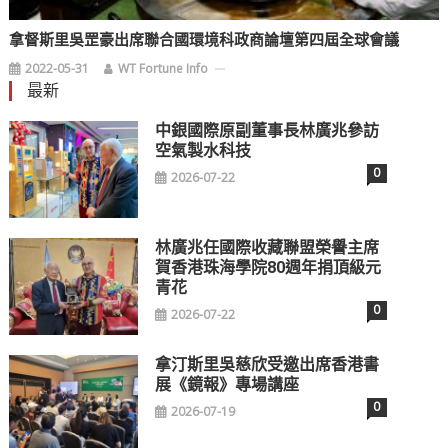
拿督斯里吳罡豪出席聯合國環境科政商論壇第四屆全球會議
2022-05-31
WT Fortune Info
最新
中銀國際原副董事長林廣兆參訪
空氣製水科技
0
2026-07-22
林廣兆任國際收藏聯盟榮譽主席
賀香港珠海學院80週年捐頂級元
青花
0
2026-07-22
拿汀斯里吳慈欣受邀出席香港書
展《鏡報》專場講座
0
2026-07-19