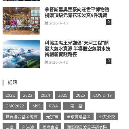
拿督斯里吳罡豪向莊世平博物館
捐贈頂級元青花宋汝窯9件瑰寶
0
2026-07-13
科協主席王光謙倡“天河工程”開
發大氣水資源 半導體空氣製水技
術創新實踐路徑
0
2026-07-12
話題
2022
2023
2024
2025
2026
COVID-19
GMC2022
M99
RWA
一帶一路
世貿聯合基金總會
元宇宙
全球併購基金
公共外交
口罩
台港澳
國際會議
國際標量波量子研究院