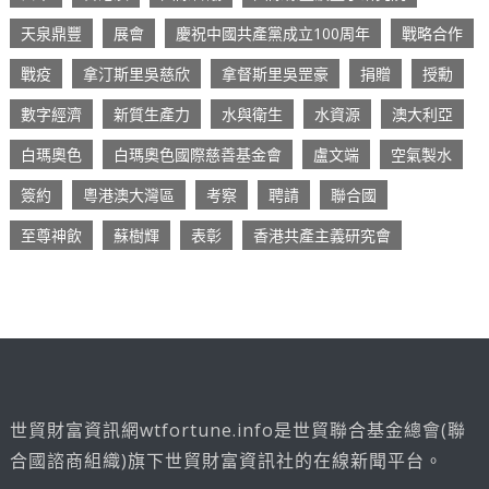
天泉鼎豐
展會
慶祝中國共產黨成立100周年
戰略合作
戰疫
拿汀斯里吳慈欣
拿督斯里吳罡豪
捐贈
授勳
數字經濟
新質生產力
水與衛生
水資源
澳大利亞
白瑪奧色
白瑪奧色國際慈善基金會
盧文端
空氣製水
簽約
粵港澳大灣區
考察
聘請
聯合國
至尊神飲
蘇樹輝
表彰
香港共產主義研究會
世貿財富資訊網wtfortune.info是世貿聯合基金總會(聯
合國諮商組織)旗下世貿財富資訊社的在線新聞平台。