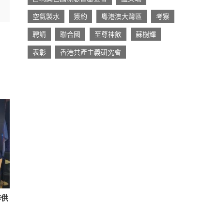
空氣製水
簽約
粵港澳大灣區
考察
聘請
聯合國
至尊神飲
蘇樹輝
表彰
香港共產主義研究會
作供