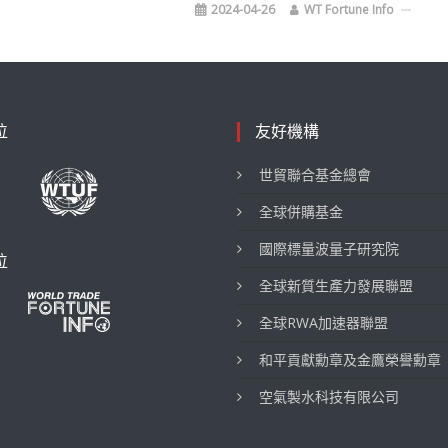
2024-04-26
WT Fortune Info
位
友好機構
世貿聯合基金總會
全球併購基金
國際標量波量子研究院
位
全球新質生產力發展聯盟
全球RWA加速器聯盟
和平貢獻勳章及金鷹榮譽勳章
空氣製水科技有限公司