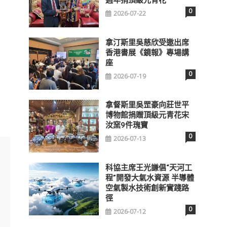
0
2026-07-22
拿汀斯里吳慈欣受邀出席
香港書展《鏡報》專場講
座
0
2026-07-19
拿督斯里吳罡豪向莊世平
博物館捐贈頂級元青花宋
汝窯9件瑰寶
0
2026-07-13
科協主席王光謙倡“天河工
程”開發大氣水資源 半導體
空氣製水技術創新實踐路
徑
0
2026-07-12