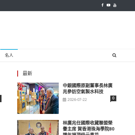
名人
最新
中銀國際原副董事長林廣
兆參訪空氣製水科技
0
2026-07-22
林廣兆任國際收藏聯盟榮
譽主席 賀香港珠海學院80
週年捐頂級元青花