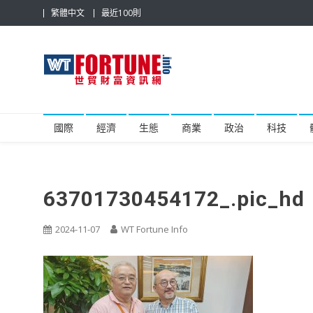
Skip
繁體中文
最近100則
to
content
世貿財富資訊網
最具影響力的世貿新聞平台
國際
經濟
生態
商業
政治
科技
63701730454172_.pic_hd
2024-11-07
WT Fortune Info