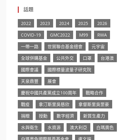
話題
2022
2023
2024
2025
2026
COVID-19
GMC2022
M99
RWA
一帶一路
世貿聯合基金總會
元宇宙
全球併購基金
公共外交
口罩
台港澳
國際會議
國際標量波量子研究院
天泉鼎豐
展會
慶祝中國共產黨成立100周年
戰略合作
戰疫
拿汀斯里吳慈欣
拿督斯里吳罡豪
捐贈
授勳
數字經濟
新質生產力
水與衛生
水資源
澳大利亞
白瑪奧色
白瑪奧色國際慈善基金會
盧文端