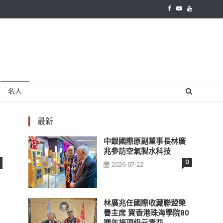
名人
最新
中銀國際原副董事長林廣
兆參訪空氣製水科技
0
2026-07-22
林廣兆任國際收藏聯盟榮
譽主席 賀香港珠海學院80
週年捐頂級元青花