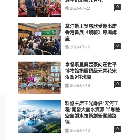
0
2026-07-22
拿汀斯里吳慈欣受邀出席
香港書展《鏡報》專場講
座
0
2026-07-19
拿督斯里吳罡豪向莊世平
博物館捐贈頂級元青花宋
汝窯9件瑰寶
0
2026-07-13
科協主席王光謙倡“天河工
程”開發大氣水資源 半導體
空氣製水技術創新實踐路
徑
0
2026-07-12