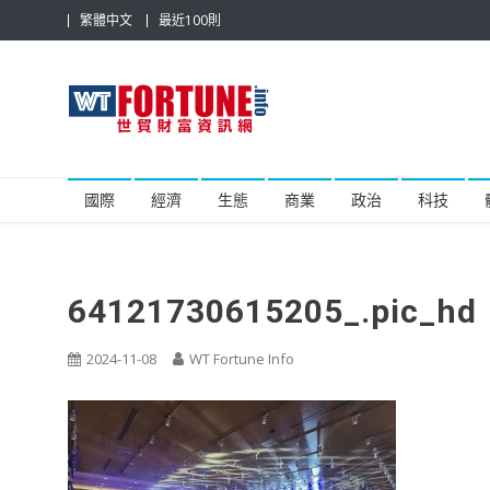
Skip
繁體中文
最近100則
to
content
世貿財富資訊網
最具影響力的世貿新聞平台
國際
經濟
生態
商業
政治
科技
64121730615205_.pic_hd
2024-11-08
WT Fortune Info