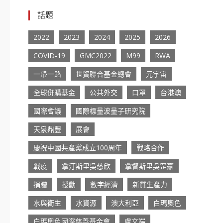
話題
2022
2023
2024
2025
2026
COVID-19
GMC2022
M99
RWA
一帶一路
世貿聯合基金總會
元宇宙
全球併購基金
公共外交
口罩
台港澳
國際會議
國際標量波量子研究院
天泉鼎豐
展會
慶祝中國共產黨成立100周年
戰略合作
戰疫
拿汀斯里吳慈欣
拿督斯里吳罡豪
捐贈
授勳
數字經濟
新質生產力
水與衛生
水資源
澳大利亞
白瑪奧色
白瑪奧色國際慈善基金會
盧文端