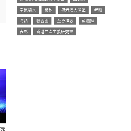
空氣製水
簽約
粵港澳大灣區
考察
聘請
聯合國
至尊神飲
蘇樹輝
表彰
香港共產主義研究會
辦元