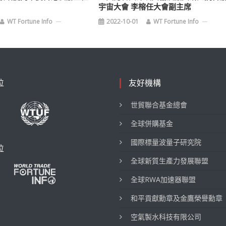
宇宙大會 李榕任大會副主席
WT Fortune Info
2022-10-01
WT Fortune Info
位
友好機構
世貿聯合基金總會
全球併購基金
國際標量波量子研究院
位
全球新質生產力發展聯盟
全球RWA加速器聯盟
和平貢獻勳章及金鷹榮譽勳章
空氣製水科技有限公司