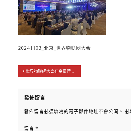
20241103_北京_世界物联网大会
文
世界物聯網大會在京舉行圓滿 協辦方世貿總會拿督斯里吳罡豪出席
章
導
覽
發佈留言
發佈留言必須填寫的電子郵件地址不會公開。
必
留言
*