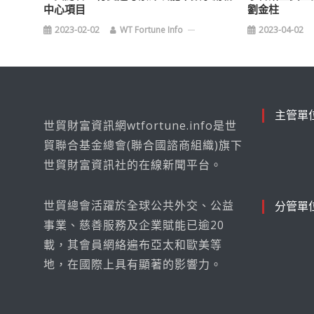
中心項目
劉金柱
2023-02-02
WT Fortune Info
2023-04-02
主管單
世貿財富資訊網wtfortune.info是世
貿聯合基金總會(聯合國諮商組織)旗下
世貿財富資訊社的在線新聞平台。
世貿總會活躍於全球公共外交、公益
分管單
事業、慈善服務及企業賦能已逾20
載，其會員網絡遍布亞太和歐美等
地，在國際上具有顯著的影響力。