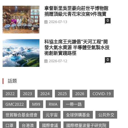
拿督斯里吳罡豪向莊世平博物館
捐贈頂級元青花宋汝窯9件瑰寶
0
2026-07-13
科協主席王光謙倡“天河工程”開
發大氣水資源 半導體空氣製水技
術創新實踐路徑
0
2026-07-12
話題
2022
2023
2024
2025
2026
COVID-19
GMC2022
M99
RWA
一帶一路
世貿聯合基金總會
元宇宙
全球併購基金
公共外交
口罩
台港澳
國際會議
國際標量波量子研究院