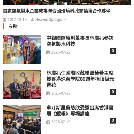
首家空氣製水企業成為聯合國環境科政商論壇合作夥伴
2017-12-14
Heaven Springs
最新
中銀國際原副董事長林廣兆參訪
空氣製水科技
0
2026-07-22
林廣兆任國際收藏聯盟榮譽主席
賀香港珠海學院80週年捐頂級元
青花
0
2026-07-22
拿汀斯里吳慈欣受邀出席香港書
展《鏡報》專場講座
0
2026-07-19