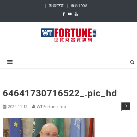
Skip
繁體中文
最近100則
to
content
世貿財富資訊網
最具影響力的世貿新聞平台
64641730716522_.pic_hd
0
2024-11-15
WT Fortune Info