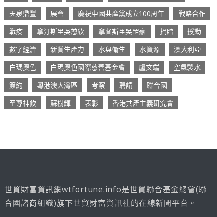
天泉鼎豐
展會
慶祝中國共產黨成立100周年
戰略合作
戰疫
拿汀斯里吳慈欣
拿督斯里吳罡豪
捐贈
授勳
數字經濟
新質生產力
水與衛生
水資源
澳大利亞
白瑪奧色
白瑪奧色國際慈善基金會
盧文端
空氣製水
簽約
粵港澳大灣區
考察
聘請
聯合國
至尊神飲
蘇樹輝
表彰
香港共產主義研究會
世貿財富資訊網wtfortune.info是世貿聯合基金總會(聯
合國諮商組織)旗下世貿財富資訊社的在線新聞平台。