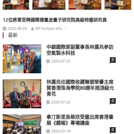
12位將軍受聘國際標量波量子研究院高級特邀研究員
2022-08-28
WT Fortune Info
最新
中銀國際原副董事長林廣兆參訪
空氣製水科技
0
2026-07-22
林廣兆任國際收藏聯盟榮譽主席
賀香港珠海學院80週年捐頂級元
青花
0
2026-07-22
拿汀斯里吳慈欣受邀出席香港書
展《鏡報》專場講座
0
2026-07-19