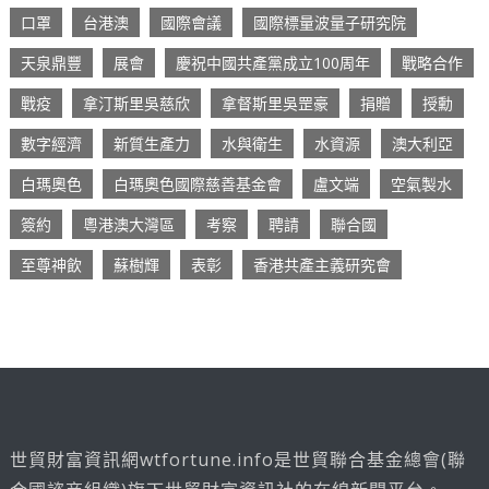
口罩
台港澳
國際會議
國際標量波量子研究院
天泉鼎豐
展會
慶祝中國共產黨成立100周年
戰略合作
戰疫
拿汀斯里吳慈欣
拿督斯里吳罡豪
捐贈
授勳
數字經濟
新質生產力
水與衛生
水資源
澳大利亞
白瑪奧色
白瑪奧色國際慈善基金會
盧文端
空氣製水
簽約
粵港澳大灣區
考察
聘請
聯合國
至尊神飲
蘇樹輝
表彰
香港共產主義研究會
世貿財富資訊網wtfortune.info是世貿聯合基金總會(聯