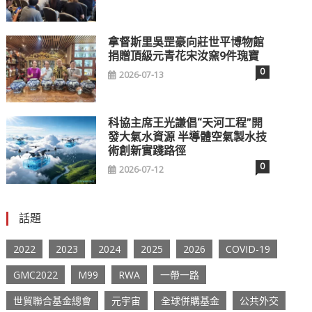
拿督斯里吳罡豪向莊世平博物館
捐贈頂級元青花宋汝窯9件瑰寶
0
2026-07-13
科協主席王光謙倡“天河工程”開
發大氣水資源 半導體空氣製水技
術創新實踐路徑
0
2026-07-12
話題
2022
2023
2024
2025
2026
COVID-19
GMC2022
M99
RWA
一帶一路
世貿聯合基金總會
元宇宙
全球併購基金
公共外交