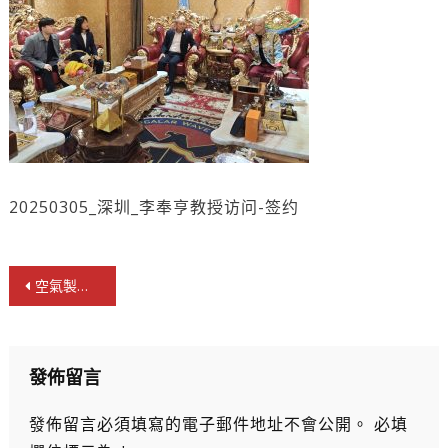
20250305_深圳_李奉亨教授访问-签约
文
空氣製水科技與區塊鏈公司Cube簽署合夥人協議
章
導
覽
發佈留言
發佈留言必須填寫的電子郵件地址不會公開。
必填