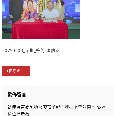
20250603_深圳_签约-国䲢安
文
國際虛擬教育科技學院與國騰安展開技術合作
章
導
覽
發佈留言
發佈留言必須填寫的電子郵件地址不會公開。
必填
欄位標示為
*