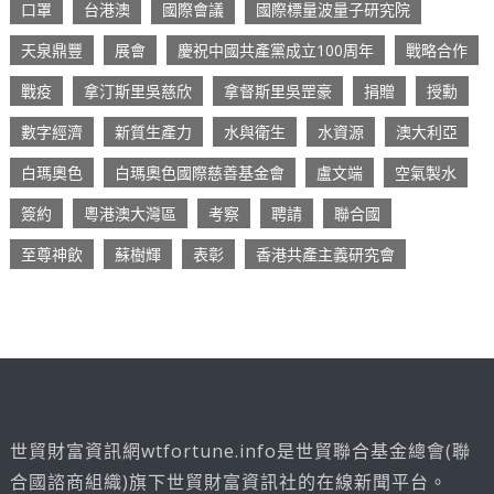
口罩
台港澳
國際會議
國際標量波量子研究院
天泉鼎豐
展會
慶祝中國共產黨成立100周年
戰略合作
戰疫
拿汀斯里吳慈欣
拿督斯里吳罡豪
捐贈
授勳
數字經濟
新質生產力
水與衛生
水資源
澳大利亞
白瑪奧色
白瑪奧色國際慈善基金會
盧文端
空氣製水
簽約
粵港澳大灣區
考察
聘請
聯合國
至尊神飲
蘇樹輝
表彰
香港共產主義研究會
世貿財富資訊網wtfortune.info是世貿聯合基金總會(聯
合國諮商組織)旗下世貿財富資訊社的在線新聞平台。