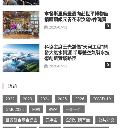
拿督斯里吳罡豪向莊世平博物館
捐贈頂級元青花宋汝窯9件瑰寶
0
2026-07-13
科協主席王光謙倡“天河工程”開
發大氣水資源 半導體空氣製水技
術創新實踐路徑
0
2026-07-12
話題
2022
2023
2024
2025
2026
COVID-19
GMC2022
M99
RWA
一帶一路
世貿聯合基金總會
元宇宙
全球併購基金
公共外交