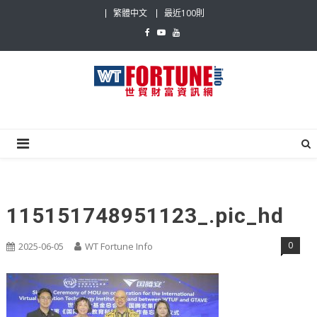
Skip
繁體中文
最近100則
to
content
世貿財富資訊網
最具影響力的世貿新聞平台
115151748951123_.pic_hd
0
2025-06-05
WT Fortune Info