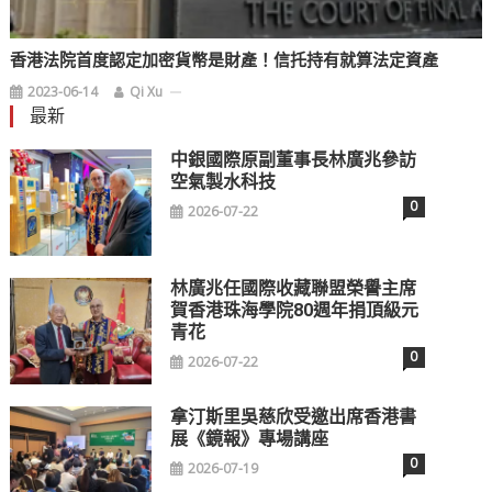
香港法院首度認定加密貨幣是財產！信托持有就算法定資產
2023-06-14
Qi Xu
最新
中銀國際原副董事長林廣兆參訪
空氣製水科技
0
2026-07-22
林廣兆任國際收藏聯盟榮譽主席
賀香港珠海學院80週年捐頂級元
青花
0
2026-07-22
拿汀斯里吳慈欣受邀出席香港書
展《鏡報》專場講座
0
2026-07-19