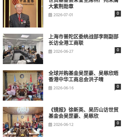
世贸基金会荣誉主席林广兆荣膺
大紫荆勋章
0
2026-07-01
上海市普陀区委统战部李刚副部
长访全港工商联
0
2026-06-27
全球并购基金吴罡豪、吴慈欣晤
香港中华工商总会洪子晴
0
2026-06-16
《镜报》徐新英、吴历山访世贸
基金会吴罡豪、吴慈欣
0
2026-06-12