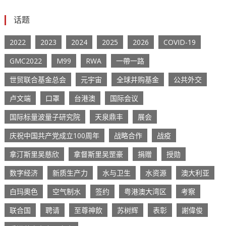
话题
2022
2023
2024
2025
2026
COVID-19
GMC2022
M99
RWA
一帶一路
世贸联合基金总会
元宇宙
全球并购基金
公共外交
卢文端
口罩
台港澳
国际会议
国际标量波量子研究院
天泉鼎丰
展会
庆祝中国共产党成立100周年
战略合作
战疫
拿汀斯里吴慈欣
拿督斯里吴罡豪
捐赠
授勋
数字经济
新质生产力
水与卫生
水资源
澳大利亚
白玛奧色
空气制水
签约
粤港澳大湾区
考察
联合国
聘请
至尊神飲
苏树辉
表彰
謝偉俊