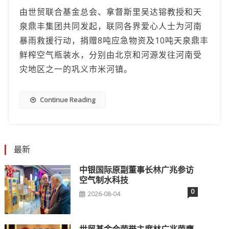
由世贸‭‮合联‬‬基金总会、拿督斯里‭‮达吴‬‬镕教授和天
泉鼎丰集团共同发起，联同各界爱心人士为河南
暴雨救援行动，捐赠8吨应急物资及10吨天泉鼎丰
鲜榨空气瓶装水‭，分别由北京和河源发往‬河南受
灾地区之一的巩义市米河镇。
Continue Reading
最新
中银国际原副董事长林广兆参访
空气制水科技
0
2026-08-04