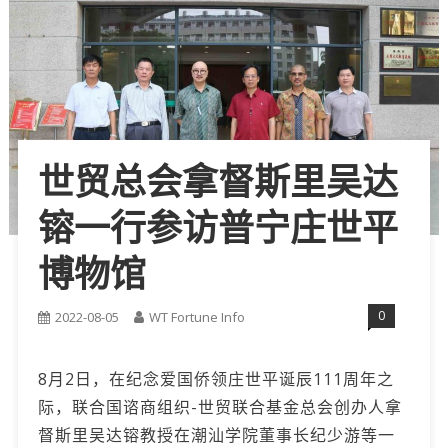
世贸总会拿督斯里吴达
镕一行参访普宁庄世平
博物馆
0
2022-08-05
WT Fortune Info
8月2日，在纪念爱国侨领庄世平诞辰111周年之
际，联合国谘商组织-世贸联合基金总会创办人拿
督斯里吴达镕教授在潮汕学院董事长纪少游等一