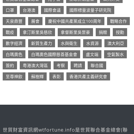
口罩
台港澳
國際會議
國際標量波量子研究院
天泉鼎豐
展會
慶祝中國共產黨成立100周年
戰略合作
戰疫
拿汀斯里吳慈欣
拿督斯里吳罡豪
捐贈
授勳
數字經濟
新質生產力
水與衛生
水資源
澳大利亞
白瑪奧色
白瑪奧色國際慈善基金會
盧文端
空氣製水
簽約
粵港澳大灣區
考察
聘請
聯合國
至尊神飲
蘇樹輝
表彰
香港共產主義研究會
世貿財富資訊網wtfortune.info是世貿聯合基金總會(聯