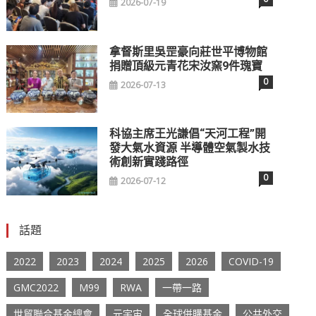
2026-07-19
拿督斯里吳罡豪向莊世平博物館
捐贈頂級元青花宋汝窯9件瑰寶
0
2026-07-13
科協主席王光謙倡“天河工程”開
發大氣水資源 半導體空氣製水技
術創新實踐路徑
0
2026-07-12
話題
2022
2023
2024
2025
2026
COVID-19
GMC2022
M99
RWA
一帶一路
世貿聯合基金總會
元宇宙
全球併購基金
公共外交