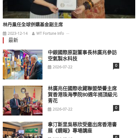
林丹鳯任全球併購基金副主席
2023-12-14
WT Fortune Info
最新
中銀國際原副董事長林廣兆參訪
空氣製水科技
0
2026-07-22
林廣兆任國際收藏聯盟榮譽主席
賀香港珠海學院80週年捐頂級元
青花
0
2026-07-22
拿汀斯里吳慈欣受邀出席香港書
展《鏡報》專場講座
0