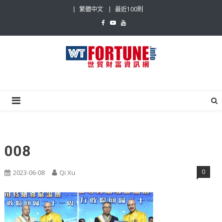
Skip
繁體中文
最近100則
to
content
世貿財富資訊網
最具影響力的世貿新聞平台
008
0
2023-06-08
Qi Xu