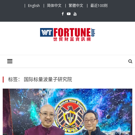
Skip
English
简体中文
繁體中文
最近100则
to
content
世贸财富资讯网
最具影响力的世贸新闻平台
标签：
国际标量波量子研究院