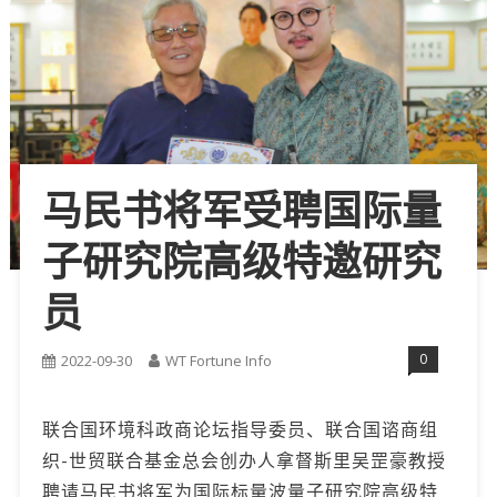
马民书将军受聘国际量
子研究院高级特邀研究
员
0
2022-09-30
WT Fortune Info
联合国环境科政商论坛指导委员、联合国谘商组
织-世贸联合基金总会创办人拿督斯里吴罡豪教授
聘请马民书将军为国际标量波量子研究院高级特