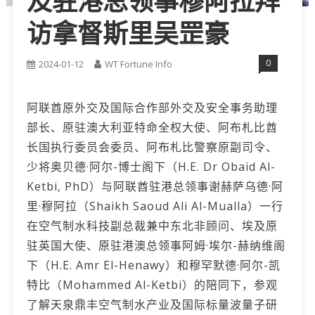
及驻港总领事穆阿拉拜
访拿督斯里吴罡豪
0
2024-01-12
WT Fortune Info
阿联酋原外交及国际合作部外交及安全事务助理
部长、原驻澳大利亚特命全权大使、阿布札比酋
长国执行委员会委员、阿布札比警察原副司令、
少将奥贝德·阿尔-博士阁下（H.E. Dr Obaid Al-
Ketbi, PhD）与阿联酋驻港总领事谢赫萨乌德·阿
里·穆阿拉（Shaikh Saoud Ali Al-Mualla）一行
在空气制水科技副总裁兼中东北非顾问、埃及原
驻英国大使、原驻港澳总领事阿姆·埃尔-赫纳维阁
下（H.E. Amr El-Henawy）和穆罕默德·阿尔-凯
特比（Mohammed Al-Ketbi）的陪同下，参观
了解天泉鼎丰空气制水产业及国际标量波量子研