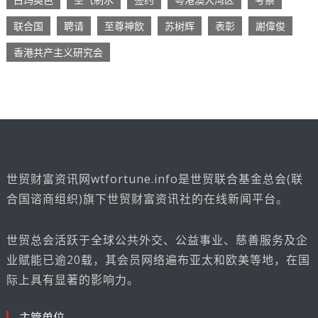
联合国
聘请
至尊神飲
苏树辉
表彰
謝偉俊
香港共产主义研究会
世贸财富资讯网wtfortune.info是世贸联合基金总会(联
合国谘商组织)旗下世贸财富资讯社的在线新闻平台。
世贸总会活跃于全球公共外交、公益事业、慈善服务及企
业赋能已逾20载，其会员网络遍布亚太和欧美等地，在国
际上具有显著的影响力。
主管单位