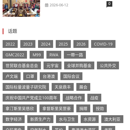
0
2026-06-12
话题
2022
2023
2024
2025
2026
COVID-19
GMC2022
M99
RWA
一帶一路
世贸联合基金总会
元宇宙
全球并购基金
公共外交
卢文端
口罩
台港澳
国际会议
国际标量波量子研究院
天泉鼎丰
展会
庆祝中国共产党成立100周年
战略合作
战疫
拿汀斯里吴慈欣
拿督斯里吴罡豪
捐赠
授勋
数字经济
新质生产力
水与卫生
水资源
澳大利亚
白玛奧色
空气制水
签约
粤港澳大湾区
考察