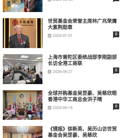
世贸基金会荣誉主席林广兆荣膺
大紫荆勋章
0
2026-07-01
上海市普陀区委统战部李刚副部
长访全港工商联
0
2026-06-27
全球并购基金吴罡豪、吴慈欣晤
香港中华工商总会洪子晴
0
2026-06-16
《镜报》徐新英、吴历山访世贸
基金会吴罡豪、吴慈欣