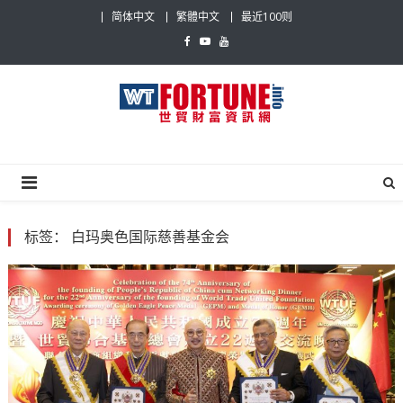
Skip
简体中文
繁體中文
最近100则
to
content
世贸财富资讯网
最具影响力的世贸新闻平台
标签：
白玛奥色国际慈善基金会