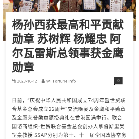
杨孙西获最高和平贡献
勋章 苏树辉 杨耀忠 阿
尔瓦雷斯总领事获金鹰
勋章
0
2023-10-12
WT Fortune Info
日前，“庆祝中华人民共和国成立74周年暨世贸联
合基金总会成立22周年”交流晚宴及金鹰和平勋章
及金鹰荣誉勋章颁授典礼在香港圆满举行。联合
国谘商组织-世贸联合基金总会创办人拿督斯里吴
罡豪教授 SSAP分别为第十、十一届全国政协常务