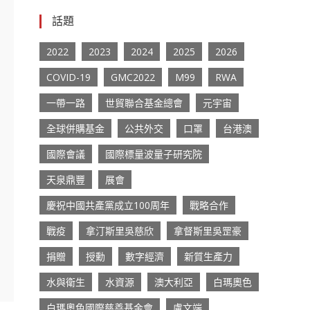
話題
2022
2023
2024
2025
2026
COVID-19
GMC2022
M99
RWA
一帶一路
世貿聯合基金總會
元宇宙
全球併購基金
公共外交
口罩
台港澳
國際會議
國際標量波量子研究院
天泉鼎豐
展會
慶祝中國共產黨成立100周年
戰略合作
戰疫
拿汀斯里吳慈欣
拿督斯里吳罡豪
捐贈
授勳
數字經濟
新質生產力
水與衛生
水資源
澳大利亞
白瑪奧色
白瑪奧色國際慈善基金會
盧文端