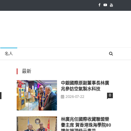
名人
最新
中銀國際原副董事長林廣
兆參訪空氣製水科技
0
2026-07-22
林廣兆任國際收藏聯盟榮
譽主席 賀香港珠海學院80
週年捐頂級元青花