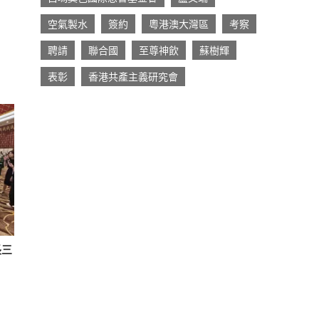
空氣製水
簽約
粵港澳大灣區
考察
聘請
聯合國
至尊神飲
蘇樹輝
表彰
香港共產主義研究會
長三