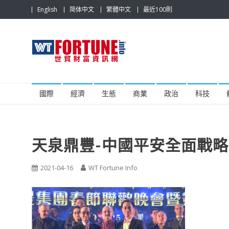
Skip
English
简体中文
繁體中文
最近100則
to
content
世貿財富資訊網
最具影響力的世貿新聞平台
國際
經濟
生態
商業
政治
科技
天泉鼎豐-中國平安全面戰
2021-04-16
WT Fortune Info