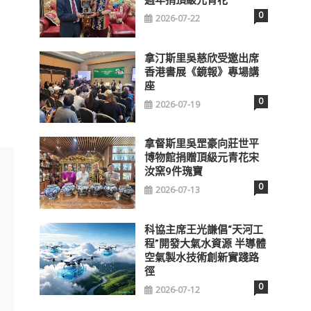
0
2026-07-22
拿汀斯里吳慈欣受邀出席
香港書展《鏡報》專場講
座
0
2026-07-19
拿督斯里吳罡豪向莊世平
博物館捐贈頂級元青花宋
汝窯9件瑰寶
0
2026-07-13
科協主席王光謙倡“天河工
程”開發大氣水資源 半導體
空氣製水技術創新實踐路
徑
0
2026-07-12