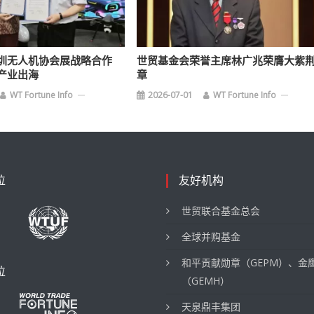
圳无人机协会展战略合作
世贸基金会荣誉主席林广兆荣膺大紫
产业出海
章
WT Fortune Info
2026-07-01
WT Fortune Info
位
友好机构
世贸联合基金总会
全球并购基金
和平贡献勋章（GEPM）、金
位
（GEMH）
天泉鼎丰集团