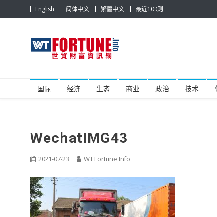
Skip
English
简体中文
繁體中文
最近100则
to
content
世贸财富资讯网
最具影响力的世贸新闻平台
国际
经济
生态
商业
政治
技术
WechatIMG43
2021-07-23
WT Fortune Info