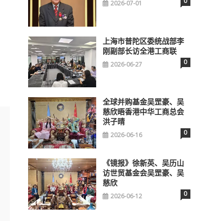
0
2026-07-01
上海市普陀区委统战部李
刚副部长访全港工商联
0
2026-06-27
全球并购基金吴罡豪、吴
慈欣晤香港中华工商总会
洪子晴
0
2026-06-16
《镜报》徐新英、吴历山
访世贸基金会吴罡豪、吴
慈欣
0
2026-06-12