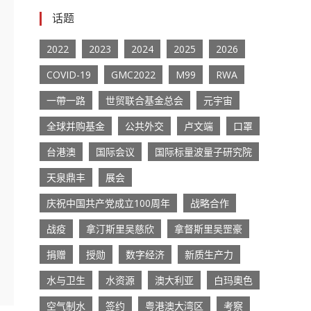
话题
2022
2023
2024
2025
2026
COVID-19
GMC2022
M99
RWA
一帶一路
世贸联合基金总会
元宇宙
全球并购基金
公共外交
卢文端
口罩
台港澳
国际会议
国际标量波量子研究院
天泉鼎丰
展会
庆祝中国共产党成立100周年
战略合作
战疫
拿汀斯里吴慈欣
拿督斯里吴罡豪
捐赠
授勋
数字经济
新质生产力
水与卫生
水资源
澳大利亚
白玛奧色
空气制水
签约
粤港澳大湾区
考察