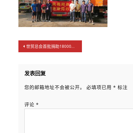
文
世贸总会首批捐助18000公斤应急物资 北京广东驰援河南救灾
章
导
航
发表回复
您的邮箱地址不会被公开。
必填项已用
*
标注
评论
*