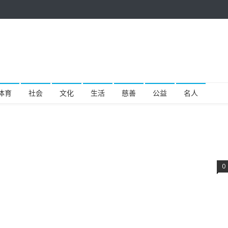
体育
社会
文化
生活
慈善
公益
名人
0