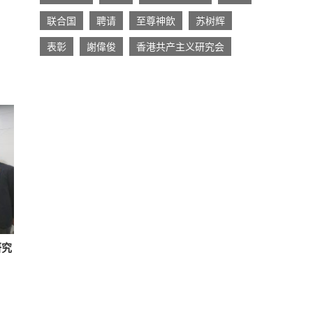
联合国
聘请
至尊神飲
苏树辉
表彰
謝偉俊
香港共产主义研究会
研究