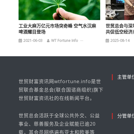
工业大麻万亿元市场突奇峰 空气水汉麻
世贸总会与深
啤酒耀目登场
共促低空经济
2021-06-03
WT Fortune Info
2025-08-14
主管单
世贸财富资讯网wtfortune.info是世
贸联合基金总会(联合国谘商组织)旗下
世贸财富资讯社的在线新闻平台。
世贸总会活跃于全球公共外交、公益
分管单
事业、慈善服务及企业赋能已逾20
载，其会员网络遍布亚太和欧美等