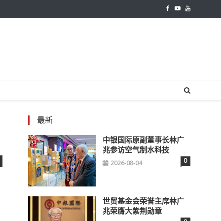
最新
中银国际原副董事长林广
兆参访空气制水科技
0
2026-08-04
世贸基金会荣誉主席林广
兆荣膺大紫荆勋章