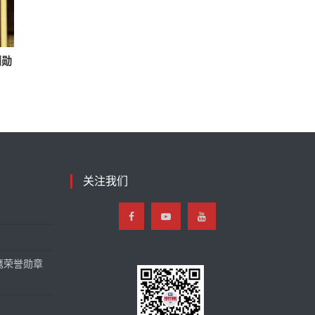
荆勋
关注我们
鹰荣誉勋章