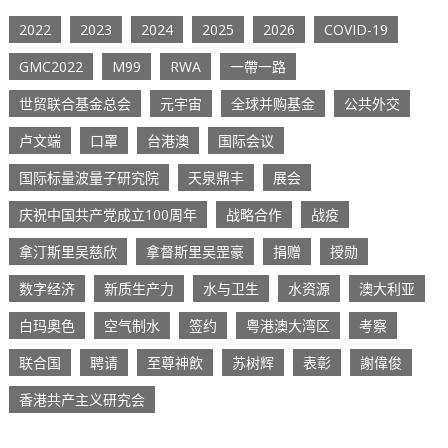
2022
2023
2024
2025
2026
COVID-19
GMC2022
M99
RWA
一帶一路
世贸联合基金总会
元宇宙
全球并购基金
公共外交
卢文端
口罩
台港澳
国际会议
国际标量波量子研究院
天泉鼎丰
展会
庆祝中国共产党成立100周年
战略合作
战疫
拿汀斯里吴慈欣
拿督斯里吴罡豪
捐赠
授勋
数字经济
新质生产力
水与卫生
水资源
澳大利亚
白玛奧色
空气制水
签约
粤港澳大湾区
考察
联合国
聘请
至尊神飲
苏树辉
表彰
謝偉俊
香港共产主义研究会