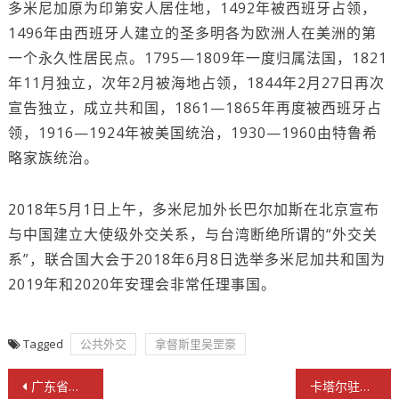
多米尼加原为印第安人居住地，1492年被西班牙占领，
1496年由西班牙人建立的圣多明各为欧洲人在美洲的第
一个永久性居民点。1795—1809年一度归属法国，1821
年11月独立，次年2月被海地占领，1844年2月27日再次
宣告独立，成立共和国，1861—1865年再度被西班牙占
领，1916—1924年被美国统治，1930—1960由特鲁希
略家族统治。
2018年5月1日上午，多米尼加外长巴尔加斯在北京宣布
与中国建立大使级外交关系，与台湾断绝所谓的“外交关
系”，联合国大会于2018年6月8日选举多米尼加共和国为
2019年和2020年安理会非常任理事国。
Tagged
公共外交
拿督斯里吴罡豪
文
广东省侨联原副主席黄庆华受聘国际标量波量子研究院高级研究员
卡塔尔驻港总领事邀世贸总会出席国庆招待晚宴