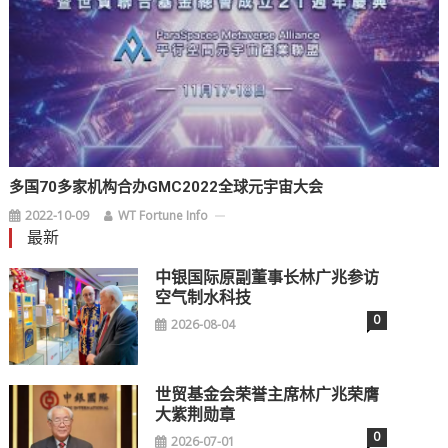
多国70多家机构合办GMC2022全球元宇宙大会
2022-10-09
WT Fortune Info
最新
中银国际原副董事长林广兆参访
空气制水科技
0
2026-08-04
世贸基金会荣誉主席林广兆荣膺
大紫荆勋章
0
2026-07-01