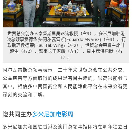
世贸总会创办人拿督斯里吴达镕教授（右3），多米尼加驻港
澳总领事爱德华多·阿尔瓦雷斯(Eduardo Àlvarez)（左3）、行
政助理侯德荣(Hau Tak Wing)（左2），世贸总会荣誉主席叶
毅生（右2）、监事长王家麟（左1） 、副主席洪启腾（右
1）。
阿尔瓦雷斯总领事表示，二十年来世贸总会在公共外交、
公益慈善等方面取得的成果是有目共睹的，很高兴能参与
其中，相信多中两国商企和人民能籍此平台在未来会有更
深刻的交流和了解。
邀共同主办
多米尼加电影周
多米尼加共和国驻香港及澳门总领事馆即将在明年独立日