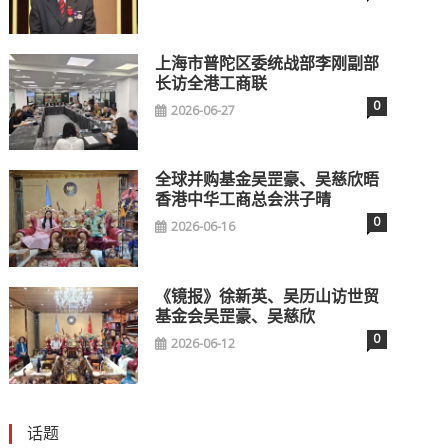
上海市普陀区委统战部李刚副部
长访全港工商联
0
2026-06-27
全球并购基金吴罡豪、吴慈欣晤
香港中华工商总会洪子晴
0
2026-06-16
《镜报》徐新英、吴历山访世贸
基金会吴罡豪、吴慈欣
0
2026-06-12
话题