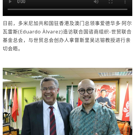
日前，多米尼加共和国驻香港及澳门总领事爱德华多·阿尔
瓦雷斯(Eduardo Àlvarez)造访联合国谘商组织-世贸联合
基金总会，与世贸总会创办人拿督斯里吴达镕教授进行亲
切会晤。