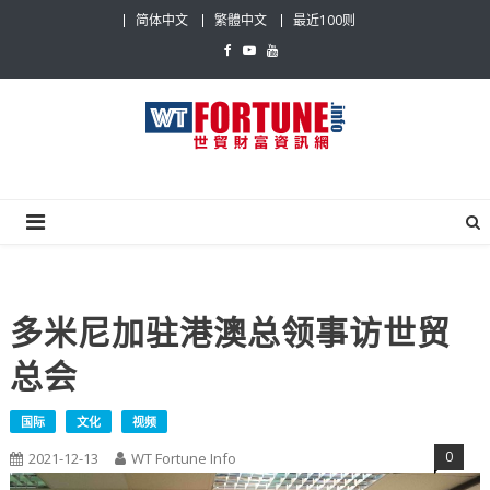
Skip
简体中文
繁體中文
最近100则
to
content
世贸财富资讯网
最具影响力的世贸新闻平台
多米尼加驻港澳总领事访世贸
总会
国际
文化
视频
0
2021-12-13
WT Fortune Info