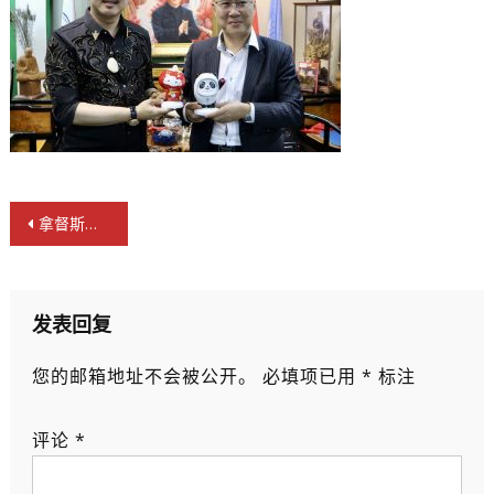
文
拿督斯里吴罡豪教授晤全港各区工商联会长卢锦钦
章
导
航
发表回复
您的邮箱地址不会被公开。
必填项已用
*
标注
评论
*