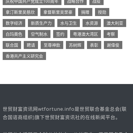
庆祝中国共产党成立100周年
战略合作
战疫
拿汀斯里吴慈欣
拿督斯里吴罡豪
捐赠
授勋
数字经济
新质生产力
水与卫生
水资源
澳大利亚
白玛奧色
空气制水
签约
粤港澳大湾区
考察
联合国
聘请
至尊神飲
苏树辉
表彰
謝偉俊
香港共产主义研究会
世贸财富资讯网wtfortune.info是世贸联合基金总会(联
合国谘商组织)旗下世贸财富资讯社的在线新闻平台。