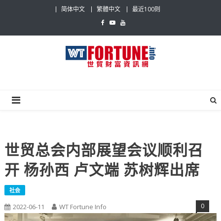
Skip
简体中文
繁體中文
最近100则
to
content
世贸财富资讯网
最具影响力的世贸新闻平台
世贸总会内部展望会议顺利召
开 杨孙西 卢文端 苏树辉出席
社会
0
2022-06-11
WT Fortune Info