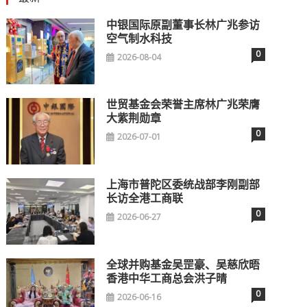
中银国际原副董事长林广兆参访
空气制水科技
0
2026-08-04
世贸基金会荣誉主席林广兆荣膺
大紫荆勋章
0
2026-07-01
上海市普陀区委统战部李刚副部
长访全港工商联
0
2026-06-27
全球并购基金吴罡豪、吴慈欣晤
香港中华工商总会洪子晴
0
2026-06-16