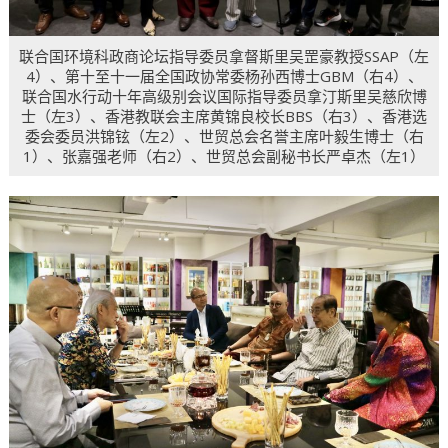
联合国环境科政商论坛指导委员拿督斯里吴罡豪教授SSAP（左
4）、第十至十一届全国政协常委杨孙西博士GBM（右4）、
联合国水行动十年高级别会议国际指导委员拿汀斯里吴慈欣博
士（左3）、香港教联会主席黄锦良校长BBS（右3）、香港选
委会委员洪锦铉（左2）、世贸总会名誉主席叶毅生博士（右
1）、张嘉强老师（右2）、世贸总会副秘书长严卓杰（左1）