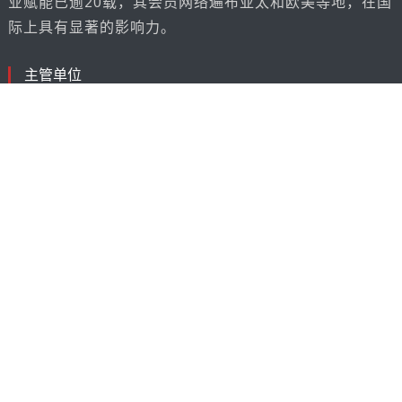
业赋能已逾20载，其会员网络遍布亚太和欧美等地，在国
际上具有显著的影响力。
主管单位
分管单位
友好机构
世贸联合基金总会
全球并购基金
和平贡献勋章（GEPM）、金鹰荣誉勋章（GEMH）