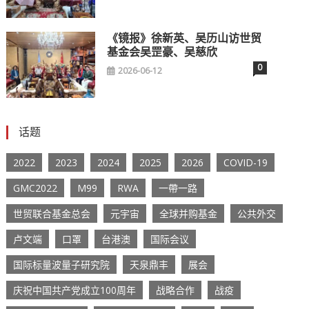
《镜报》徐新英、吴历山访世贸
基金会吴罡豪、吴慈欣
0
2026-06-12
话题
2022
2023
2024
2025
2026
COVID-19
GMC2022
M99
RWA
一帶一路
世贸联合基金总会
元宇宙
全球并购基金
公共外交
卢文端
口罩
台港澳
国际会议
国际标量波量子研究院
天泉鼎丰
展会
庆祝中国共产党成立100周年
战略合作
战疫