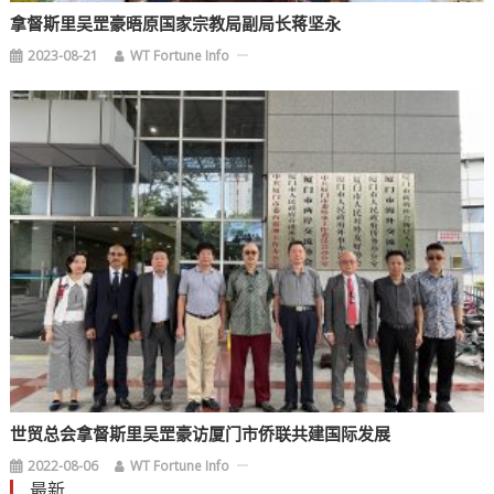
拿督斯里吴罡豪晤原国家宗教局副局长蒋坚永
2023-08-21
WT Fortune Info
世贸总会拿督斯里吴罡豪访厦门市侨联共建国际发展
2022-08-06
WT Fortune Info
最新