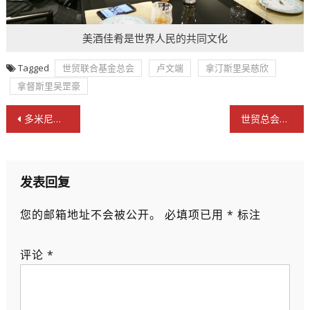
美酒佳肴是世界人民的共同文化
Tagged
世贸联合基金总会
卢文端
拿汀斯里吴慈欣
拿督斯里吴罡豪
文
多米尼加驻港总领事任平行空间元宇宙联盟顾问
世贸总会热烈欢迎习近平主席出席庆香港回归祖国25周年大会暨第六届特区政府就职典礼
章
导
航
发表回复
您的邮箱地址不会被公开。
必填项已用
*
标注
评论
*