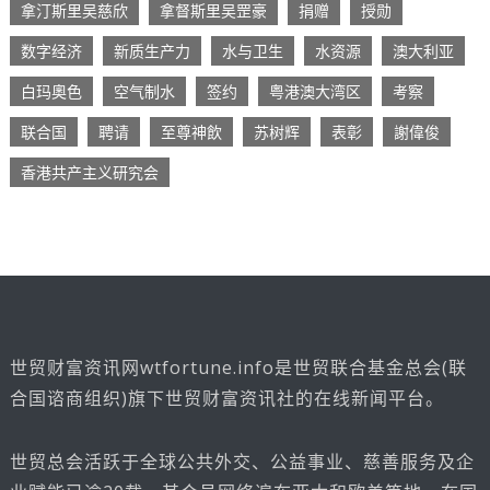
拿汀斯里吴慈欣
拿督斯里吴罡豪
捐赠
授勋
数字经济
新质生产力
水与卫生
水资源
澳大利亚
白玛奧色
空气制水
签约
粤港澳大湾区
考察
联合国
聘请
至尊神飲
苏树辉
表彰
謝偉俊
香港共产主义研究会
世贸财富资讯网wtfortune.info是世贸联合基金总会(联
合国谘商组织)旗下世贸财富资讯社的在线新闻平台。
世贸总会活跃于全球公共外交、公益事业、慈善服务及企