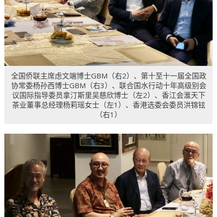
全国侨联主席虑文端博士GBM（右2）、第十至十一届全国政
协常委杨孙西博士GBM（右3）、联合国水行动十年高级别会
议国际指导委员拿汀斯里吴慈欣博士（左2）、香江会滙天下
茶业董事总经理杨莉瑶女士（左1）、香港选委会委员洪锦铉
（右1）