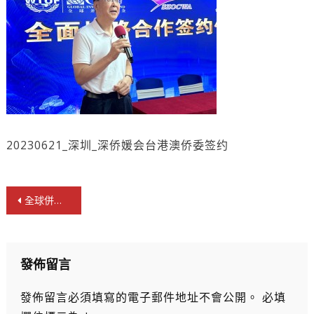
20230621_深圳_深侨媛会台港澳侨委签约
文
全球併購基金與台港澳僑委締全面戰略合作夥伴
章
導
覽
發佈留言
發佈留言必須填寫的電子郵件地址不會公開。
必填