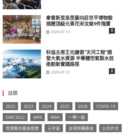
拿督斯里吳罡豪向莊世平博物館
捐贈頂級元青花宋汝窯9件瑰寶
0
2026-07-13
科協主席王光謙倡“天河工程”開
發大氣水資源 半導體空氣製水技
術創新實踐路徑
0
2026-07-12
話題
2022
2023
2024
2025
2026
COVID-19
GMC2022
M99
RWA
一帶一路
世貿聯合基金總會
元宇宙
全球併購基金
公共外交