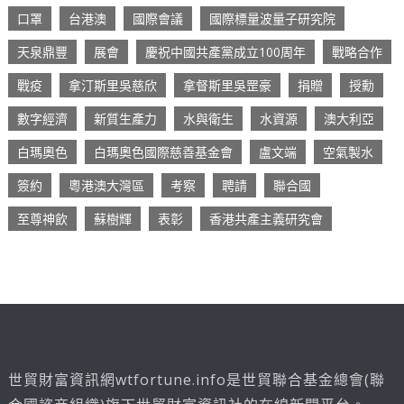
口罩
台港澳
國際會議
國際標量波量子研究院
天泉鼎豐
展會
慶祝中國共產黨成立100周年
戰略合作
戰疫
拿汀斯里吳慈欣
拿督斯里吳罡豪
捐贈
授勳
數字經濟
新質生產力
水與衛生
水資源
澳大利亞
白瑪奧色
白瑪奧色國際慈善基金會
盧文端
空氣製水
簽約
粵港澳大灣區
考察
聘請
聯合國
至尊神飲
蘇樹輝
表彰
香港共產主義研究會
世貿財富資訊網wtfortune.info是世貿聯合基金總會(聯