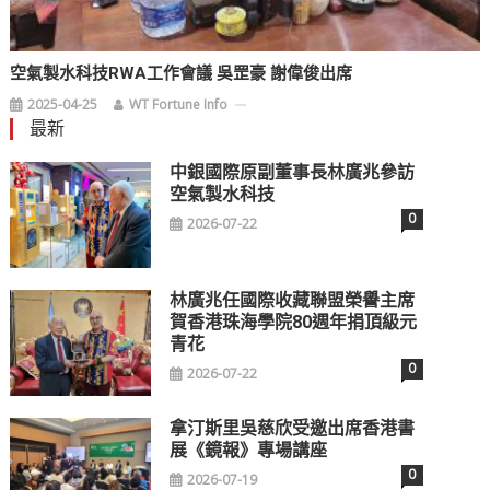
空氣製水科技RWA工作會議 吳罡豪 謝偉俊出席
2025-04-25
WT Fortune Info
最新
中銀國際原副董事長林廣兆參訪
空氣製水科技
0
2026-07-22
林廣兆任國際收藏聯盟榮譽主席
賀香港珠海學院80週年捐頂級元
青花
0
2026-07-22
拿汀斯里吳慈欣受邀出席香港書
展《鏡報》專場講座
0
2026-07-19