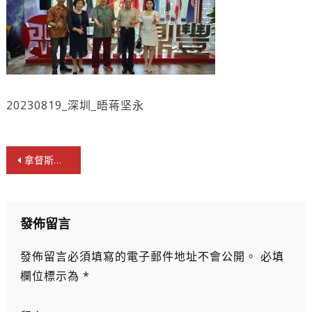
20230819_深圳_晤蒋坚永
文
拿督斯里吳罡豪晤原國家宗教局副局長蔣堅永
章
導
覽
發佈留言
發佈留言必須填寫的電子郵件地址不會公開。
必填
欄位標示為
*