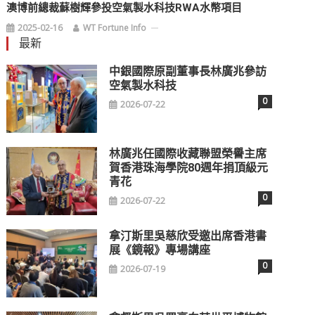
澳博前總裁蘇樹輝參投空氣製水科技RWA水幣項目
2025-02-16
WT Fortune Info
最新
中銀國際原副董事長林廣兆參訪
空氣製水科技
0
2026-07-22
林廣兆任國際收藏聯盟榮譽主席
賀香港珠海學院80週年捐頂級元
青花
0
2026-07-22
拿汀斯里吳慈欣受邀出席香港書
展《鏡報》專場講座
0
2026-07-19