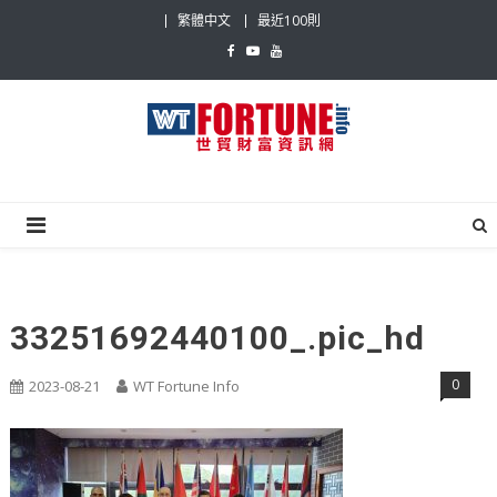
Skip
繁體中文
最近100則
to
content
世貿財富資訊網
最具影響力的世貿新聞平台
33251692440100_.pic_hd
0
2023-08-21
WT Fortune Info