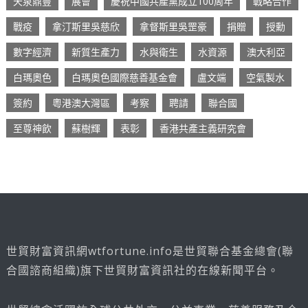
天泉鼎豐
展會
慶祝中國共產黨成立100周年
戰略合作
戰疫
拿汀斯里吳慈欣
拿督斯里吳罡豪
捐贈
授勳
數字經濟
新質生產力
水與衛生
水資源
澳大利亞
白瑪奧色
白瑪奧色國際慈善基金會
盧文端
空氣製水
簽約
粵港澳大灣區
考察
聘請
聯合國
至尊神飲
蘇樹輝
表彰
香港共產主義研究會
世貿財富資訊網wtfortune.info是世貿聯合基金總會(聯
合國諮商組織)旗下世貿財富資訊社的在線新聞平台。