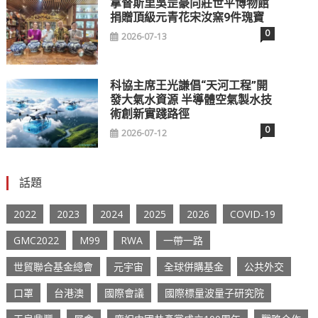
拿督斯里吳罡豪向莊世平博物館
捐贈頂級元青花宋汝窯9件瑰寶
0
2026-07-13
科協主席王光謙倡“天河工程”開
發大氣水資源 半導體空氣製水技
術創新實踐路徑
0
2026-07-12
話題
2022
2023
2024
2025
2026
COVID-19
GMC2022
M99
RWA
一帶一路
世貿聯合基金總會
元宇宙
全球併購基金
公共外交
口罩
台港澳
國際會議
國際標量波量子研究院