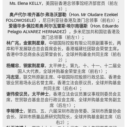
Ms. Elena KELLY
，美国驻香港总领事馆经济部官员（前左
3）；
奥卢代尔·埃齐基尔·弗洛沃瑟勒（Hon. Mr Oludare Ezekiel
FOLOWOSELE）
，尼日利亚驻香港及澳门总领事（前右3）；
爱德华多·佩拉希奥·阿尔瓦雷斯·埃尔南德斯（Hon. Eduardo
Pelagio ALVAREZ HERNADEZ）
，多米尼加共和国驻香港及
澳门总领事（前左1）；
林广兆，金紫荆星章
，中银国际控股有限公司原副董事长，两
岸和平发展联合总会首席会长，香港福建社团联会荣誉主席
，
香港中华总商会永远荣誉会长，全球并购基金共同主席（前右
2）；
杨耀忠
，
铜紫荆星章
，太平绅士，第九、十、十一、十二届全
国人大代表，全球并购基金荣誉主席（前右1）；
冯志坚
，联交所原副主席、中银国际控股原行政总监、香港金
银业贸易场永远名誉主席，香港立法会原议员，全球并购基金
共同主席（后右4）；
谢伟俊议员，太平绅士
，香港立法会议员兼议事规则委员会主
席，世贸联合基金总会行政议会主席、全球并购基金常务副主
席（后左1）；
李榕博士
，第四、五、六届深圳市政协常委、深圳市质量协会
会长、深圳市质量品质研究院院长，全球并购基金副主席（后
右2）；