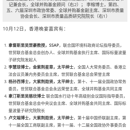
记兼会长，全球并购基金顾问（右2）； 李榕博士，第四、
五、六届深圳市政协常委、全球并购基金副主席、深圳市质量
协会会长、深圳市质量品质研究院院长（右1）
10月12日，香港晚宴嘉宾有：
拿督斯里吴罡豪教授，SSAP
，联合国环境科政商论坛指导委员，
世贸联合基金总会创办人、全球并购基金执行主席、国际标量波量
子研究院发起人
李慧琼博士，金紫荆星章，太平绅士
，全国人大常务委员、香港立
法会议员兼内务委员会主席，世贸联合基金总会荣誉主席
杨孙西博士，大紫荆勋贤，太平绅士
，第十、十一届全国政协常务
委员，世贸联合基金总会永远荣誉主席、全球并购基金共同主席
拿汀斯里吴慈欣博士
联合国水行动十年高级别会议国际指导委员，
世贸联合基金总会中央议会主席、全球并购基金共同主席、国际标
量波量子研究院院长
卢文端博士，大紫荆勋贤，太平绅士
，第十届中国侨联副主席，第
十一届全国工商联副主席，第十一届、十二届全国政协外事委员会