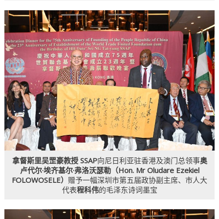
拿督斯里吴罡豪教授 SSAP
向尼日利亚驻香港及澳门总领事
奥
卢代尔·埃齐基尔·弗洛沃瑟勒（Hon. Mr Oludare Ezekiel
FOLOWOSELE）
赠予一幅深圳市第五届政协副主席、市人大
代表
程科伟
的毛泽东诗词墨宝