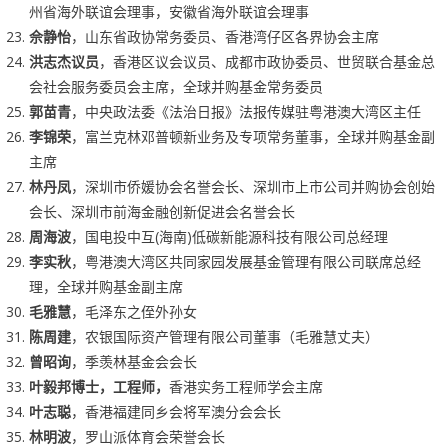
州省海外联谊会理事，安徽省海外联谊会理事
佘静怡
，山东省政协常务委员、香港湾仔区各界协会主席
洪志杰议员
，香港区议会议员、成都市政协委员、世贸联合基金总
会社会服务委员会主席，全球并购基金常务委员
郭苗青
，中央政法委《法治日报》法报传媒驻粤港澳大湾区主任
李锦荣
，富兰克林邓普顿新业务及专项常务董事，全球并购基金副
主席
林丹凤
，深圳市侨媛协会名誉会长、深圳市上市公司并购协会创始
会长、深圳市前海金融创新促进会名誉会长
周海波
，国电投中互(海南)低碳新能源科技有限公司总经理
李实秋
，粤港澳大湾区共同家园发展基金管理有限公司联席总经
理，全球并购基金副主席
毛雅慧
，毛泽东之侄外孙女
陈周建
，农银国际资产管理有限公司董事（毛雅慧丈夫）
曾昭询
，季羡林基金会会长
叶毅邦博士，工程师，
香港实务工程师学会主席
叶志聪
，香港福建同乡会将军澳分会会长
林明波
，罗山派体育会荣誉会长