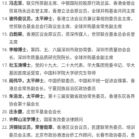
冯志坚
，联交所原副主席、中银国际控股原行政总监、香港金银业
贸易场永远名誉主席，香港立法会原议员，全球并购基金共同主席
谢伟俊议员，太平绅士
，香港立法会议员兼议事规则委员会主席，
世贸联合基金总会行政议会主席、全球并购基金常务副主席
白韵琹
，香港区议会原议员，资深传媒人，世贸联合基金总会名誉
主席
李榕博士
，第四、五、六届深圳市政协常委、深圳市质量协会会
长、深圳市质量品质研究院院长，全球并购基金副主席
杜玉涛博士
，党的十九大、二十大代表，华大集团党委书记、华大
基因首席运营官，中国科学院大学研究生导师
阎伟华，太平绅士
，中国侨联委员，中国和平统一促进会理事、香
港总会常务副会长，宁夏回族自治区政协委员
朱浴龙，太平绅士
，第十三届安徽省政协常务委员，香港东区各界
协会第十届会长
庄永健
，庄世平基金会会长
许辉山法学博士
，国家发改委法律顾问
洪锦铉议员，荣誉勋章
，香港区议会议员，民建联常务委员、培训
委员会主席，北京市政协港澳台侨工作顾问，长春市政协委员，贵