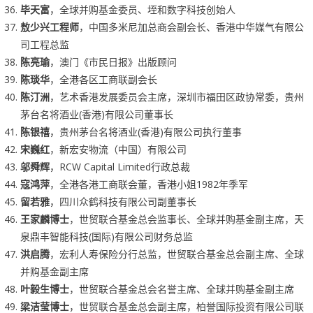
毕天富
，全球并购基金委员、垤和数字科技创始人
敖少兴工程师
，中国多米尼加总商会副会长、香港中华媒气有限公
司工程总监
陈亮瑜
，澳门《市民日报》出版顾问
陈琰华
，全港各区工商联副会长
陈汀洲
，艺术香港发展委员会主席，深圳市福田区政协常委，贵州
茅台名将酒业(香港)有限公司董事长
陈银禧
，贵州茅台名将酒业(香港)有限公司执行董事
宋巍红
，新宏安物流（中国）有限公司
邬舜辉
，RCW Capital Limited行政总裁
寇鸿萍
，全港各港工商联会董，香港小姐1982年季军
留若雅
，四川众鹤科技有限公司副董事长
王家麟博士
，世贸联合基金总会监事长、全球并购基金副主席，天
泉鼎丰智能科技(国际)有限公司财务总监
洪启腾
，宏利人寿保险分行总监，世贸联合基金总会副主席、全球
并购基金副主席
叶毅生博士
，世贸联合基金总会名誉主席、全球并购基金副主席
梁洁莹博士
，世贸联合基金总会副主席，柏誉国际投资有限公司联