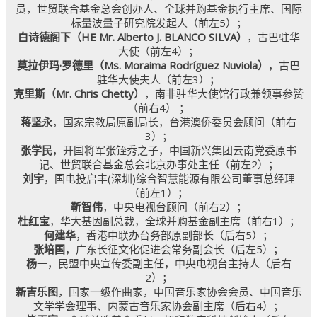
员，世贸联合基金总会创办人、全球并购基金执行主席、国际
标量波量子研究院发起人（前左5）；
白诗德阁下（HE Mr. Alberto J. BLANCO SILVA）
，古巴驻华
大使（前左4）；
莫拉伊玛·罗德里（Ms. Moraima Rodríguez Nuviola）
，古巴
驻华大使夫人（前左3）；
克里斯（Mr. Chris Chetty）
，南非驻华大使馆行政兼领事参赞
（前右4） ；
蒋坚永
，国家宗教局原副局长，台港澳侨委员会顾问（前右
3）；
张学民
，开国将军张铚秀之子，中国新兴集团云南党委原书
记、世贸联合基金总会北京办事处主任（前左2）；
刘宇
，国电投启丰(深圳)综合智慧能源有限公司董事总经理
（前左1）；
靳智伟
，中央电视台顾问（前右2）；
杜红宝
，华大基因副总裁，全球并购基金副主席（前右1）；
何建华
，香港中联办台务部原副部长（后右5）；
张培国
，广东长征文化促进会常务副会长（后左5）；
杨一
，民盟中央宣传委副主任，中央电视台主持人（后右
2）；
新吉乐图
，国家一级作曲家，中国音乐家协会会员、中国音乐
文学学会理事、内蒙古音乐家协会副主席（后右4）；