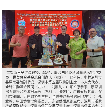
拿督斯里吴罡豪教授，SSAP，联合国环境科政商论坛指导委
员，世贸联合基金总会创办人（左3）； 程科伟，中共深圳市
委原常委兼副书记，深圳市第五届政协副主席、市人大代表，
全球并购基金顾问（左2）； 刘胜利，广东省原参事、原深圳
出入境检验检疫局局长（右3）； 张效民，广东省原参事、深
圳市第四、五届政协副主席，全球并购基金顾问（左1）； 孔
爱玲，中国侨联常务委员、广东省侨联原副主席、深圳市委统
战部原副部长、深圳市侨联永远荣誉主席、深圳市侨媛协会书