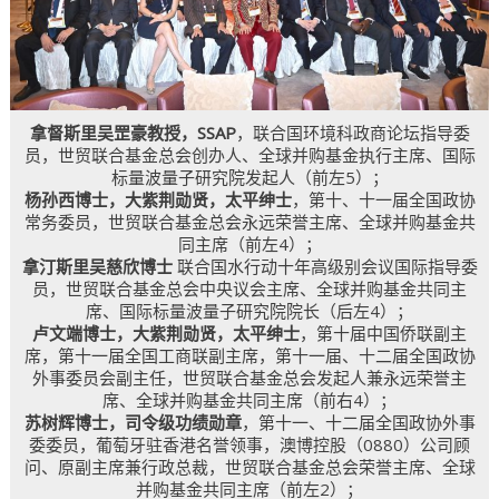
拿督斯里吴罡豪教授，SSAP
，联合国环境科政商论坛指导委
员，世贸联合基金总会创办人、全球并购基金执行主席、国际
标量波量子研究院发起人（前左5）；
杨孙西博士，大紫荆勋贤，太平绅士
，第十、十一届全国政协
常务委员，世贸联合基金总会永远荣誉主席、全球并购基金共
同主席（前左4）；
拿汀斯里吴慈欣博士
联合国水行动十年高级别会议国际指导委
员，世贸联合基金总会中央议会主席、全球并购基金共同主
席、国际标量波量子研究院院长（后左4）；
卢文端博士，大紫荆勋贤，太平绅士
，第十届中国侨联副主
席，第十一届全国工商联副主席，第十一届、十二届全国政协
外事委员会副主任，世贸联合基金总会发起人兼永远荣誉主
席、全球并购基金共同主席（前右4）；
苏树辉博士，司令级功绩勋章
，第十一、十二届全国政协外事
委委员，葡萄牙驻香港名誉领事，澳博控股（0880）公司顾
问、原副主席兼行政总裁，世贸联合基金总会荣誉主席、全球
并购基金共同主席（前左2）；