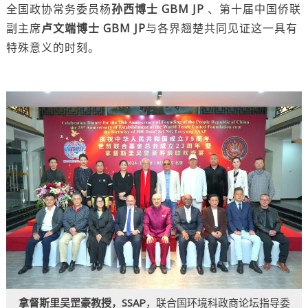
全国政协常务委员杨
孙西博士 GBM JP
、第十届中国侨联
副主席
卢文端博士 GBM JP
与各界翘楚共同见证这一具有
特殊意义的时刻。
拿督斯里吴罡豪教授，SSAP
，联合国环境科政商论坛指导委