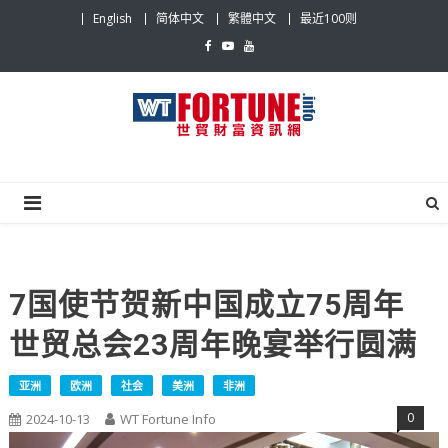
Skip
English
简体中文
繁體中文
最近100则
to
content
世贸财富资讯网
最具影响力的世贸新闻平台
7国使节贺新中国成立75周年
世贸总会23周年晚宴举行圆满
亚洲
欧洲
社会
美洲
非洲
0
2024-10-13
WT Fortune Info