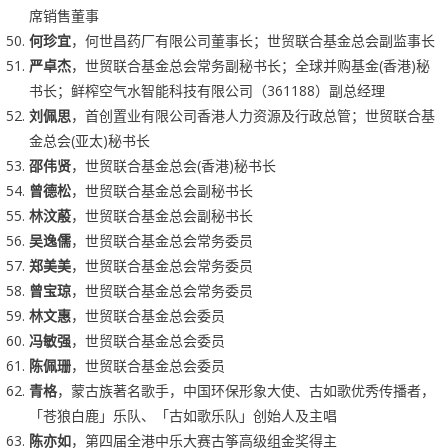
席销售董事
何珍宜
，何世昌药厂有限公司董事长；世贸联合基金总会副监事长
严卓杰
，世贸联合基金总会常务副秘书长；全球并购基金(香港)秘
书长；鲜榨空气水智能科技有限公司（361188）副总经理
刘佩思
，首创置业有限公司香港人力资源及行政总管；世贸联合基
金总会(亚太)秘书长
邵伟贤
，世贸联合基金总会(香港)秘书长
曾德松
，世贸联合基金总会副秘书长
林汶蒑
，世贸联合基金总会副秘书长
吴逸儒
，世贸联合基金总会常务委员
郑美美
，世贸联合基金总会常务委员
曾宝琼
，世贸联合基金总会常务委员
林文惠
，世贸联合基金总会委员
冯敏强
，世贸联合基金总会委员
陈佩珊
，世贸联合基金总会委员
青格
，蒙古族著名歌手，中国环保形象大使、古如歌优秀传播者，
「苍狼白鹿」乐队、「古如歌乐队」创始人及主唱
陈亦如
，第四届全港中乐大赛古筝高级组金奖得主