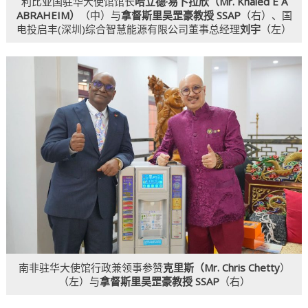
利比亚国驻华大使馆馆长
哈立德·易卜拉欣（Mr. Khaled E A
ABRAHEIM）
（中）与
拿督斯里吴罡豪教授 SSAP
（右）、国
电投启丰(深圳)综合智慧能源有限公司董事总经理
刘宇
（左）
南非驻华大使馆行政兼领事参赞
克里斯（Mr. Chris Chetty
）
（左）与
拿督斯里吴罡豪教授 SSAP
（右）