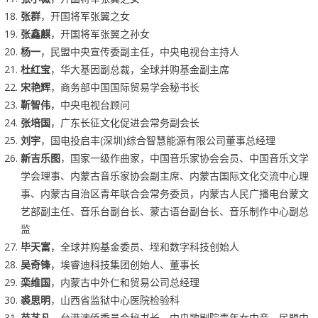
张群
，开国将军张翼之女
张鑫麒
，开国将军张翼之孙女
杨一
，民盟中央宣传委副主任，中央电视台主持人
杜红宝
，华大基因副总裁，全球并购基金副主席
宋艳辉
，商务部中国国际贸易学会秘书长
靳智伟
，中央电视台顾问
张培国
，广东长征文化促进会常务副会长
刘宇
，国电投启丰(深圳)综合智慧能源有限公司董事总经理
新吉乐图
，国家一级作曲家，中国音乐家协会会员、中国音乐文学
学会理事、内蒙古音乐家协会副主席、内蒙古国际文化交流中心理
事、内蒙古自治区青年联合会常务委员，内蒙古人民广播电台蒙文
艺部副主任、音乐台副台长、蒙古语台副台长、音乐制作中心副总
监
毕天富
，全球并购基金委员、垤和数字科技创始人
吴奇锋
，埃睿迪科技集团创始人、董事长
栾维国
，内蒙古中外仁和贸易公司总经理
裘思明
，山西省监狱中心医院检验科
苗艺凡，
台港澳侨委员会秘书长、中央歌剧院青年女中音、民盟中