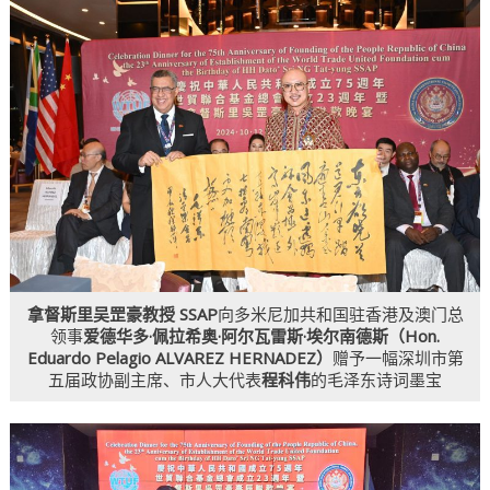
拿督斯里吴罡豪教授 SSAP
向多米尼加共和国驻香港及澳门总
领事
爱德华多·佩拉希奥·阿尔瓦雷斯·埃尔南德斯（Hon.
Eduardo Pelagio ALVAREZ HERNADEZ）
赠予一幅深圳市第
五届政协副主席、市人大代表
程科伟
的毛泽东诗词墨宝