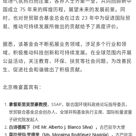
现场气氛热烈而庄重，各界人士齐聚一堂，共同回顾新中
国成立 75 年来的辉煌历程，展望未来的发展前景。同
时，也对世贸联合基金总会在过去 23 年中为促进国际贸
易、推动可持续发展所做出的贡献给予了高度评价。
据悉，该基金会不断拓展业务领域，涉足多个行业和领
域，积极推动科技创新和可持续发展。在全球范围内开展
公益活动，关注教育、环保、扶贫等社会问题，为改善民
生、促进社会和谐做出了积极贡献。
北京晚宴嘉宾有：
拿督斯里吴罡豪教授
，SSAP，联合国环境科政商论坛指导委员，
世贸联合基金总会创办人、全球并购基金执行主席、国际标量波量
子研究院发起人
白诗德阁下（HE Mr. Alberto J. Blanco Silva），
古巴驻华大使
莫拉伊玛
·
罗德里（
Ms. Moraima Rodríguez Nuviola
），
古巴驻华