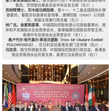
拿汀斯里吴慈欣博士
，联合国水行动十年高级别会议国际指导
委员，世贸联合基金总会中央议会主席（左3）；
苏树辉博士，司令级功绩勋章
，第十一、十二届全国政协外事
委委员，葡萄牙驻香港名誉领事，澳博控股（0880）公司顾
问、原副主席兼行政总裁（左2）；
林广兆，金紫荆星章
，中银国际控股有限公司原副董事长，两
岸和平发展联合总会首席会长，香港福建社团联会荣誉主席，
香港中华总商会永远荣誉会长（左1）；
奥卢代尔·埃齐基尔·弗洛沃瑟勒（Hon. Mr Oludare Ezekiel
FOLOWOSELE）
，尼日利亚驻香港及澳门总领事（右2）；
冯志坚
，联交所原副主席、中银国际控股原行政总监、香港金
银业贸易场永远名誉主席，香港立法会原议员（右1）