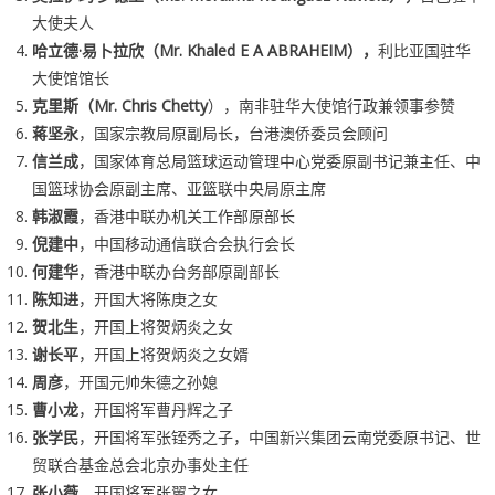
大使夫人
哈立德·易卜拉欣（Mr. Khaled E A ABRAHEIM），
利比亚国驻华
大使馆馆长
克里斯（Mr. Chris Chetty
），南非驻华大使馆行政兼领事参赞
蒋坚永
，国家宗教局原副局长，台港澳侨委员会顾问
信兰成
，国家体育总局篮球运动管理中心党委原副书记兼主任、中
国篮球协会原副主席、亚篮联中央局原主席
韩淑霞
，香港中联办机关工作部原部长
倪建中
，中国移动通信联合会执行会长
何建华
，香港中联办台务部原副部长
陈知进
，开国大将陈庚之女
贺北生
，开国上将贺炳炎之女
谢长平
，开国上将贺炳炎之女婿
周彦
，开国元帅朱德之孙媳
曹小龙
，开国将军曹丹辉之子
张学民
，开国将军张铚秀之子，中国新兴集团云南党委原书记、世
贸联合基金总会北京办事处主任
张小薇
，开国将军张翼之女