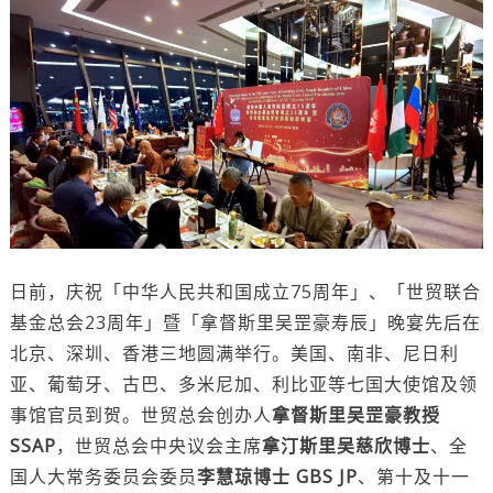
日前，庆祝「中华人民共和国成立75周年」
、「世贸联合
基金总会23周年」暨「拿督斯里吴罡豪寿辰」晚宴先后在
北京、深圳、香港三地圆满举行。美国、南非、尼日利
亚、葡萄牙、古巴、多米尼加、利比亚等七国大使馆及领
事馆官员到贺。世贸总会创办人
拿督斯里吴罡豪教授
SSAP
，世贸总会中央议会主席
拿汀斯里吴慈欣博士
、全
国人大常务委员会委员
李慧琼博士 GBS JP
、第十及十一