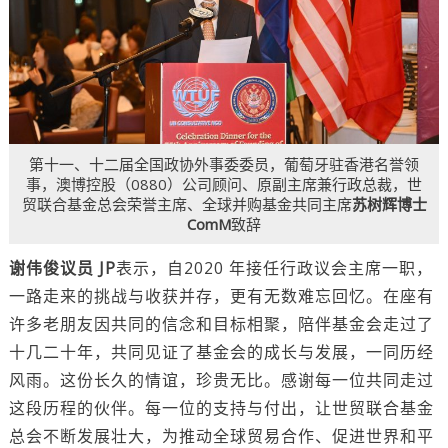
第十一、十二届全国政协外事委委员，葡萄牙驻香港名誉领
事，澳博控股（0880）公司顾问、原副主席兼行政总裁，世
贸联合基金总会荣誉主席、全球并购基金共同主席
苏树辉博士
ComM
致辞
谢伟俊议员 JP
表示，自2020 年接任行政议会主席一职，
一路走来的挑战与收获并存，更有无数难忘回忆。在座有
许多老朋友因共同的信念和目标相聚，陪伴基金会走过了
十几二十年，共同见证了基金会的成长与发展，一同历经
风雨。这份长久的情谊，珍贵无比。感谢每一位共同走过
这段历程的伙伴。每一位的支持与付出，让世贸联合基金
总会不断发展壮大，为推动全球贸易合作、促进世界和平