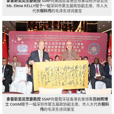
拿督斯里吴罡豪教授 SSAP
向美国驻香港总领事馆经济部官员
Ms. Elena KELLY
赠予一幅深圳市第五届政协副主席、市人大
代表
程科伟
的毛泽东诗词墨宝
拿督斯里吴罡豪教授 SSAP
向葡萄牙驻香港名誉领事
苏树辉博
士 ComM
赠予一幅深圳市第五届政协副主席、市人大代表
程科
伟
的毛泽东诗词墨宝