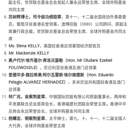
副主任，世贸联合基金总会发起人兼永远荣誉主席、全球并购基金
共同主席
苏树辉博士，司令级功绩勋章
，第十一、十二届全国政协外事委委
员，葡萄牙驻香港名誉领事，澳博控股（0880）公司顾问、原副主
席兼行政总裁，世贸联合基金总会荣誉主席、全球并购基金共同主
席
Ms. Elena KELLY
，美国驻香港总领事馆经济部官员
Mr. Mackenzie KELLY
奥卢代尔·埃齐基尔·弗洛沃瑟勒（Hon. Mr Oludare Ezekiel
FOLOWOSELE）
，尼日利亚驻香港及澳门总领事
爱德华多·佩拉希奥·阿尔瓦雷斯·埃尔南德斯（Hon. Eduardo
Pelagio ALVAREZ HERNADEZ）
，多米尼加共和国驻香港及澳门
总领事
林广兆，金紫荆星章
，中银国际控股有限公司原副董事长，两岸和
平发展联合总会首席会长，香港福建社团联会荣誉主席
，
香港中华
总商会永远荣誉会长，全球并购基金共同主席
杨耀忠
，
铜紫荆星章
，太平绅士，第九、十、十一、十二届全国人
大代表，全球并购基金荣誉主席