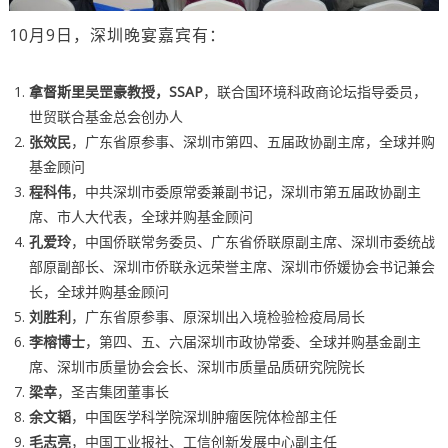
10月9日，深圳晚宴嘉宾有：
拿督斯里吴罡豪教授，
SSAP
，联合国环境科政商论坛指导委员，
世贸联合基金总会创办人
张效民
，广东省原参事、深圳市第四、五届政协副主席，全球并购
基金顾问
程科伟
，中共深圳市委原常委兼副书记，深圳市第五届政协副主
席、市人大代表，全球并购基金顾问
孔爱玲
，中国侨联常务委员、广东省侨联原副主席、深圳市委统战
部原副部长、深圳市侨联永远荣誉主席、深圳市侨媛协会书记兼会
长，全球并购基金顾问
刘胜利
，广东省原参事、原深圳出入境检验检疫局局长
李榕博士
，第四、五、六届深圳市政协常委、全球并购基金副主
席、深圳市质量协会会长、深圳市质量品质研究院院长
梁幸
，圣吉集团董事长
余文韬
，中国医学科学院深圳肿瘤医院体检部主任
毛志亮
，中国工业报社、工信创新发展中心副主任