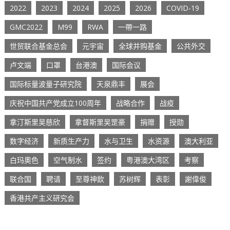
2022
2023
2024
2025
2026
COVID-19
GMC2022
M99
RWA
一帶一路
世贸联合基金总会
元宇宙
全球并购基金
公共外交
卢文端
口罩
台港澳
国际会议
国际标量波量子研究院
天泉鼎丰
展会
庆祝中国共产党成立100周年
战略合作
战疫
拿汀斯里吴慈欣
拿督斯里吴罡豪
捐赠
授勋
数字经济
新质生产力
水与卫生
水资源
澳大利亚
白玛奧色
空气制水
签约
粤港澳大湾区
考察
联合国
聘请
至尊神飲
苏树辉
表彰
謝偉俊
香港共产主义研究会