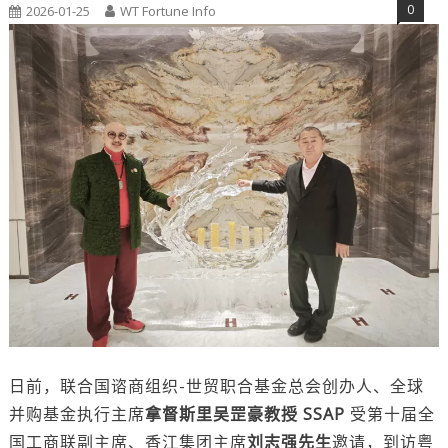
0
2026-01-25
WT Fortune Info
日前，联合国谘商组织-世贸职合基金总会创办人、全球
并购基金执行主席
拿督斯里吴罡豪教授 SSAP
受第十届全
国工商联副主席、香江集团主席
刘志强先生
邀请，到访粤