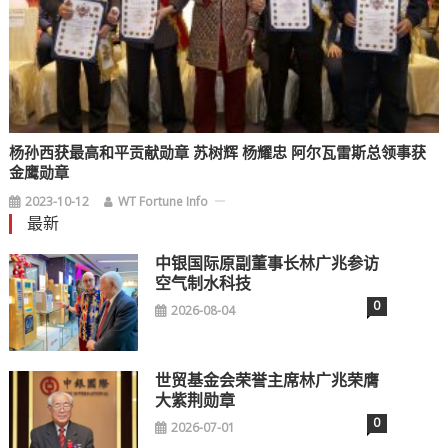
杨孙西获最高和平贡献勋章 苏树辉 杨耀忠 阿尔瓦雷斯总领事获
金鹰勋章
2023-10-12
WT Fortune Info
最新
中银国际原副董事长林广兆参访
空气制水科技
0
2026-08-04
世贸基金会荣誉主席林广兆荣膺
大紫荆勋章
0
2026-07-01