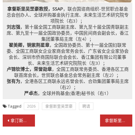
拿督斯里吴罡豪教授，SSAP
，联合国谘商组织-世贸职合基金
总会创办人、全球并购基金执行主席、未来生活艺术研究院专
项院长（右3）；
刘志强
，第十届全国工商联副主席、第九至十届全国青联副主
席、第九至十一届全国政协委员，中国民间商会副会长，香江
集团董事局主席（左4）；
翟美卿，铜紫荆星章
，全国政协委员、第十一届全国妇联常
委、全国工商联女企业家商会常务会长、广东省女企业家协会
会长、深圳市侨商国际联合会会长、香江集团有限公司董事
长、未来生活艺术研究院院长（左3）；
卢锦钦博士，荣誉勋章
，全国工商联常务委员、香港各区工商
联首席会长，世贸联合基金总会常务副主席（左2）；
张有为
，全港各区工商联永远名誉会长、合劲集团董事局主席
（右2）；
严卓杰
，全球并购基金(香港)秘书长（右1）
Tagged
2026
拿督斯里吴罡豪
聘请
文
拿汀斯里吴慈欣出席主礼第55届UNG国际联合选美盛典
拿督斯里吴罡豪任未来生活艺术研究院专项院长
章