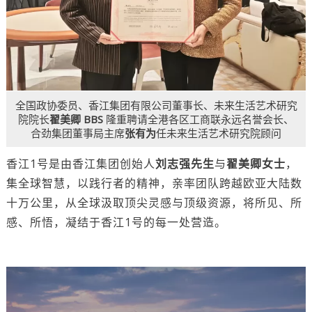
全国政协委员、香江集团有限公司董事长、未来生活艺术研究
院院长
翟美卿 BBS
隆重聘请全港各区工商联永远名誉会长、
合劲集团董事局主席
张有为
任未来生活艺术研究院顾问
香江1号是由香江集团创始人
刘志强先生
与
翟美卿女士
，
集全球智慧，以践行者的精神，亲率团队跨越欧亚大陆数
十万公里，从全球汲取顶尖灵感与顶级资源，将所见、所
感、所悟，凝结于香江1号的每一处营造。