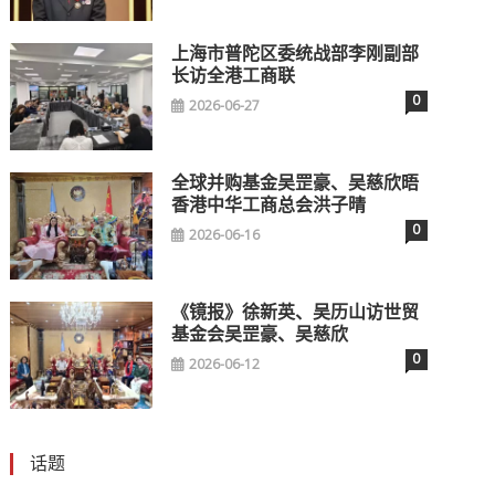
上海市普陀区委统战部李刚副部
长访全港工商联
0
2026-06-27
全球并购基金吴罡豪、吴慈欣晤
香港中华工商总会洪子晴
0
2026-06-16
《镜报》徐新英、吴历山访世贸
基金会吴罡豪、吴慈欣
0
2026-06-12
话题