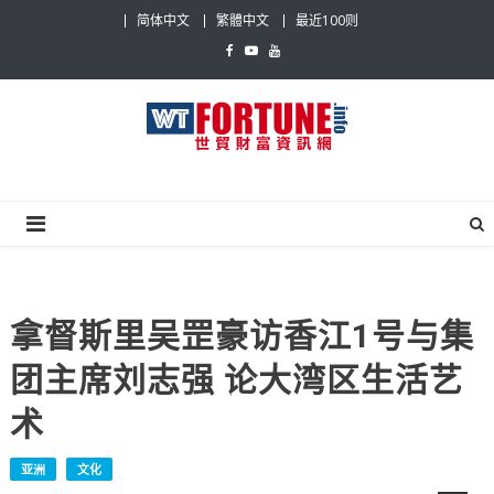
Skip
简体中文
繁體中文
最近100则
to
content
世贸财富资讯网
最具影响力的世贸新闻平台
拿督斯里吴罡豪访香江1号与集
团主席刘志强 论大湾区生活艺
术
亚洲
文化