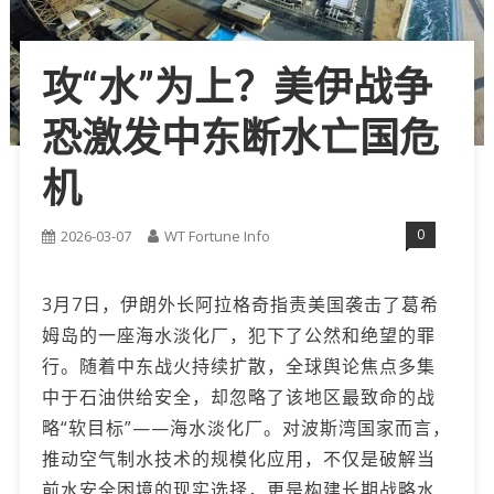
攻“水”为上？美伊战争
恐激发中东断水亡国危
机
0
2026-03-07
WT Fortune Info
3月7日，伊朗外长阿拉格奇指责美国袭击了葛希
姆岛的一座海水淡化厂，犯下了公然和绝望的罪
行。随着中东战火持续扩散，全球舆论焦点多集
中于石油供给安全，却忽略了该地区最致命的战
略“软目标”——海水淡化厂。对波斯湾国家而言，
推动空气制水技术的规模化应用，不仅是破解当
前水安全困境的现实选择，更是构建长期战略水