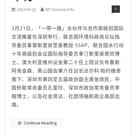
0
2024-03-22
WT Fortune Info
3月21日，「一带一路」水伙伴与合作高级别国际
交流晚宴在深圳举行，联合国环境科政商论坛指
导委员拿督斯里吴罡豪教授 SSAP、联合国水行动
十年高级别会议国际指导委员拿汀斯里吴慈欣博
士、澳大利亚维州议会第二十任上院议长布鲁斯·
阿肯金森、黑山国会第六任议长达尔科·帕约维奇
阁下、深圳市第四至五届政协副主席张效民、中
国侨联常务委员孔爱玲、深圳市政协常务委员李
榕博士，以及社会贤达、社团领袖和商企高层出
席。
Continue Reading