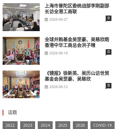
上海市普陀区委统战部李刚副部
长访全港工商联
0
2026-06-27
全球并购基金吴罡豪、吴慈欣晤
香港中华工商总会洪子晴
0
2026-06-16
《镜报》徐新英、吴历山访世贸
基金会吴罡豪、吴慈欣
0
2026-06-12
话题
2022
2023
2024
2025
2026
COVID-19