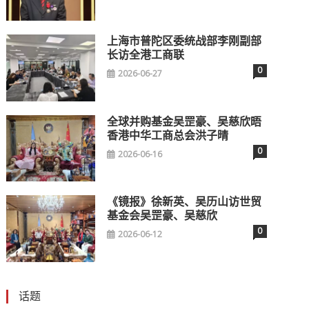
上海市普陀区委统战部李刚副部
长访全港工商联
0
2026-06-27
全球并购基金吴罡豪、吴慈欣晤
香港中华工商总会洪子晴
0
2026-06-16
《镜报》徐新英、吴历山访世贸
基金会吴罡豪、吴慈欣
0
2026-06-12
话题