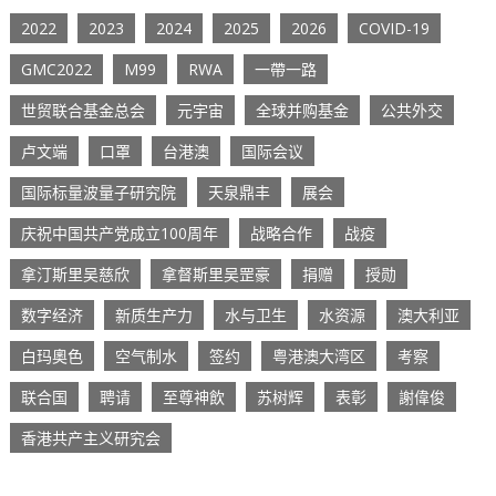
2022
2023
2024
2025
2026
COVID-19
GMC2022
M99
RWA
一帶一路
世贸联合基金总会
元宇宙
全球并购基金
公共外交
卢文端
口罩
台港澳
国际会议
国际标量波量子研究院
天泉鼎丰
展会
庆祝中国共产党成立100周年
战略合作
战疫
拿汀斯里吴慈欣
拿督斯里吴罡豪
捐赠
授勋
数字经济
新质生产力
水与卫生
水资源
澳大利亚
白玛奧色
空气制水
签约
粤港澳大湾区
考察
联合国
聘请
至尊神飲
苏树辉
表彰
謝偉俊
香港共产主义研究会