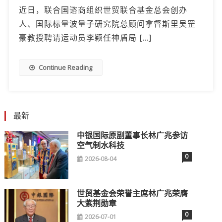
近日，联合国谘商组织世贸联合基金总会创办
人、国际标量波量子研究院总顾问拿督斯里吴罡
豪教授聘请运动员李颖任神盾局 […]
Continue Reading
最新
中银国际原副董事长林广兆参访
空气制水科技
0
2026-08-04
世贸基金会荣誉主席林广兆荣膺
大紫荆勋章
0
2026-07-01