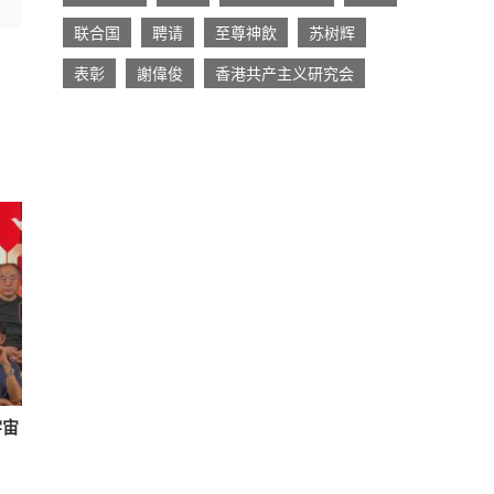
联合国
聘请
至尊神飲
苏树辉
表彰
謝偉俊
香港共产主义研究会
宇宙