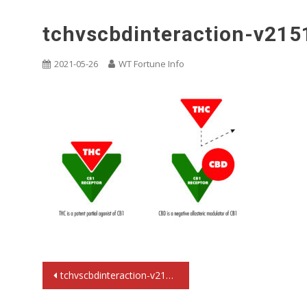
tchvscbdinteraction-v21
2021-05-26
WT Fortune Info
文
tchvscbdinteraction-v21518604686596
章