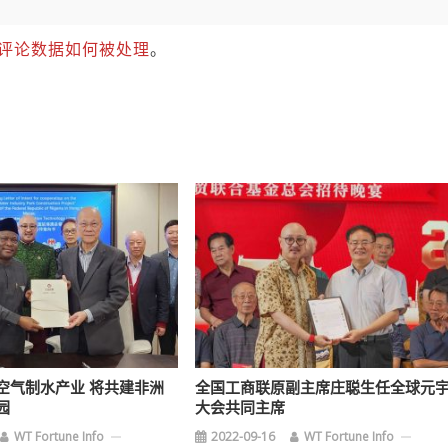
评论数据如何被处理
。
空气制水产业 将共建非洲
全国工商联原副主席庄聪生任全球元
园
大会共同主席
WT Fortune Info
2022-09-16
WT Fortune Info