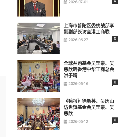
0
2026-07-01
上海市普陀区委统战部李
刚副部长访全港工商联
0
2026-06-27
全球并购基金吴罡豪、吴
慈欣晤香港中华工商总会
洪子晴
0
2026-06-16
《镜报》徐新英、吴历山
访世贸基金会吴罡豪、吴
慈欣
0
2026-06-12