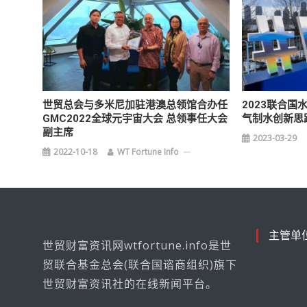
世贸总会与多米尼加驻港澳总领馆合办任
2023联合国
GMC2022全球元宇宙大会 总领事任大会
气制水创新思
副主席
2023-03-29
2022-10-18
WT Fortune Info
主管单
世贸财富资讯网wtfortune.info是世
贸联合基金总会(联合国谘商组织)旗下
世贸财富资讯社的在线新闻平台。