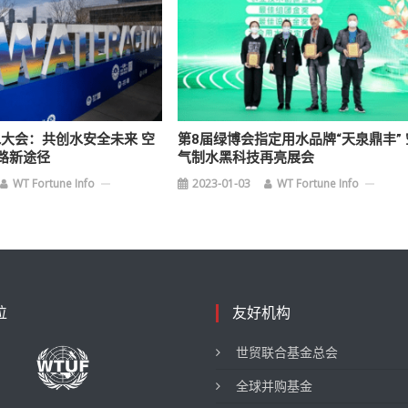
水大会：共创水安全未来 空
第8届绿博会指定用水品牌“天泉鼎丰” 
路新途径
气制水黑科技再亮展会
WT Fortune Info
2023-01-03
WT Fortune Info
位
友好机构
世贸联合基金总会
全球并购基金