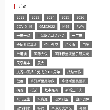
话题
2022
2023
2024
2025
2026
COVID-19
GMC2022
M99
RWA
一帶一路
世贸联合基金总会
元宇宙
全球并购基金
公共外交
卢文端
口罩
台港澳
国际会议
国际标量波量子研究院
天泉鼎丰
展会
庆祝中国共产党成立100周年
战略合作
战疫
拿汀斯里吴慈欣
拿督斯里吴罡豪
捐赠
授勋
数字经济
新质生产力
水与卫生
水资源
澳大利亚
白玛奧色
空气制水
签约
粤港澳大湾区
考察