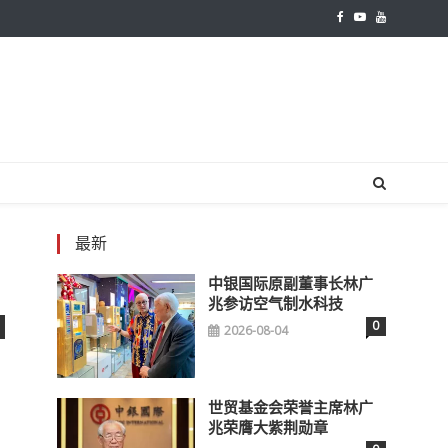
最新
中银国际原副董事长林广
兆参访空气制水科技
0
2026-08-04
世贸基金会荣誉主席林广
兆荣膺大紫荆勋章