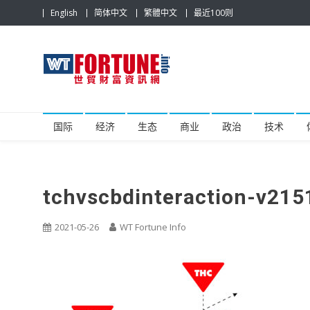
Skip
English
简体中文
繁體中文
最近100则
to
content
世贸财富资讯网
最具影响力的世贸新闻平台
国际
经济
生态
商业
政治
技术
tchvscbdinteraction-v21
2021-05-26
WT Fortune Info